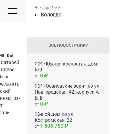
Новостройки в:
Вологде
ВСЕ НОВОСТРОЙКИ
ие, вы
 батарей
ЖК «Южная крепость», дом
 вдвое
№9
0
от
з-за
ересыхать
ЖК «Осановские зори» по ул.
еский
Новгородская, 42, корпуса А,
Б, В
инзы, из-
0
от
ет
пали.
Жилой дом по ул.
Костромская, 22
1 806 750
от