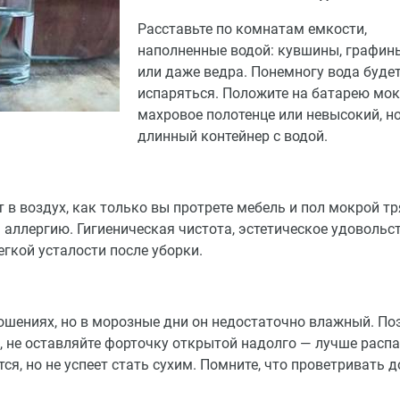
Расставьте по комнатам емкости,
наполненные водой: кувшины, графин
или даже ведра. Понемногу вода буде
испаряться. Положите на батарею мо
махровое полотенце или невысокий, н
длинный контейнер с водой.
в воздух, как только вы протрете мебель и пол мокрой тр
 аллергию. Гигиеническая чистота, эстетическое удовольст
егкой усталости после уборки.
ошениях, но в морозные дни он недостаточно влажный. По
, не оставляйте форточку открытой надолго ― лучше распа
тся, но не успеет стать сухим. Помните, что проветривать 