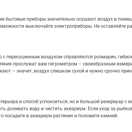
гие бытовые приборы значительно осушают воздух в поме
озможности выключайте электроприборы. Не оставляйте р
о с пересушенным воздухом справляются розмарин, гибиск
стения прослужат вам гигрометром – своеобразным измер
хают – значит, воздух слишком сухой и нужно срочно при
ерьера и способ успокоиться, но и большой резервуар с в
ать доливать воду и чистить аквариум. Если уход за рыбк
о посадите в аквариум растения и положите камней.