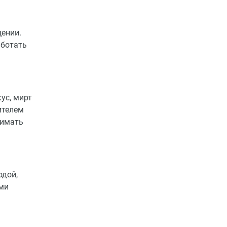
щении.
аботать
ус, мирт
ителем
нимать
одой,
ами