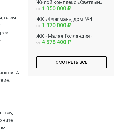
Жилой комплекс «Светлый»
1 050 000
от
ы, вазы
ЖК «Флагман», дом №4
1 870 000
т
от
крое
ЖК «Малая Голландия»
о
4 578 400
от
СМОТРЕТЬ ВСЕ
япкой. А
вие,
этому,
хните
дом