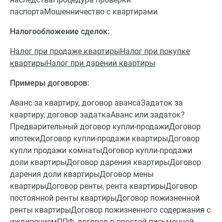
паспортаМошенничество с квартирами
Налогообложение сделок:
Налог при продаже квартиры
Налог при покупке
квартиры
Налог при дарении квартиры
Примеры договоров:
Аванс за квартиру, договор авансаЗадаток за
квартиру, договор задаткаАванс или задаток?
Предварительный договор купли-продажиДоговор
ипотекиДоговор купли-продажи квартирыДоговор
купли продажи комнатыДоговор купли-продажи
доли квартирыДоговор дарения квартирыДоговор
дарения доли квартирыДоговор мены
квартирыДоговор ренты, рента квартирыДоговор
постоянной ренты квартирыДоговор пожизненной
ренты квартирыДоговор пожизненного содержания с
иждивениемППФ, договор в простой письменной