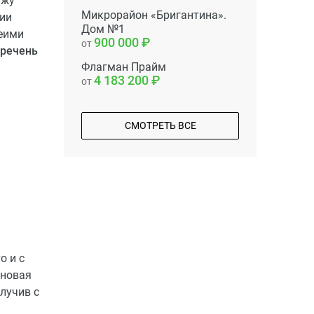
ажу
Микрорайон «Бригантина».
ции
Дом №1
беими
900 000
от
речень
Флагман Прайм
4 183 200
от
СМОТРЕТЬ ВСЕ
о и с
 новая
лучив с