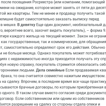
у после посещения Росреестра (или компании, помогающей
емени на ожидание, которое может занять от пяти до десят
этой же квартиры. Тем не менее и продавцу получить такой
нелишне будет самостоятельно заказать выписку перед
 в мешке.
В девятку
Еще один документ, необязательный д
о, вероятнее всего, захочет видеть покупатель), – форма 9.
ртире каждого жильца на текущий момент. Закон не огран
 как государственные, так и коммерческие, для обращения
, самостоятельно определяют срок его действия. Обычно
 не больше месяца. Однако покупатель может потребова
циях с недвижимостью иногда приходится получать эту сп
ебуя новую справку, покупатель стремится обезопасить себ
сторонними людьми.
Дела семейные
Если продаваемая ква
 брака, то она считается совместно нажитым имуществом.
 на сделку. Впрочем, в последнее время все чаще практик
сываются брачные договоры, по которым приобретенная в
 одного. В таком случае вместо согласия среди документ
оговор. Если собственником или одним из собственников
буется разрешение на сделку со стороны отдела опеки и