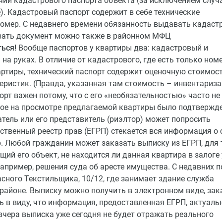
чии кадастрового паспорта объекта (за исключением случа
). Кадастровый паспорт содержит в себе технические
номер. С недавнего времени обязанность выдавать кадаст
азать документ можно также в районном МФЦ
ься!
Вообще паспортов у квартиры два: кадастровый и
на руках. В отличие от кадастрового, где есть только ном
артиры, технический паспорт содержит оценочную стоимос
теристик. (Правда, указанная там стоимость – инвентариза
орт важен потому, что с его «необязательностью» часто не
нное на просмотре предлагаемой квартиры было подтвержд
тель или его представитель (риэлтор) может попросить
ственный реестр прав (ЕГРП) стекается вся информация о 
. Любой гражданин может заказать выписку из ЕГРП, для 
щий его объект, не находится ли данная квартира в залоге 
например, решения суда об аресте имущества. С недавних п
асного Текстильщика, 10/12, где занимает здание служба
 районе. Выписку можно получить в электронном виде, зак
ь в виду, что информация, предоставленная ЕГРП, актуаль
вчера выписка уже сегодня не будет отражать реального