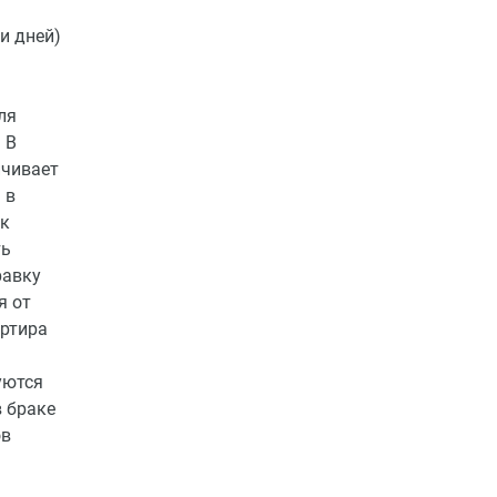
и дней)
ля
 В
ичивает
 в
 к
ть
равку
я от
ртира
уются
 браке
ов