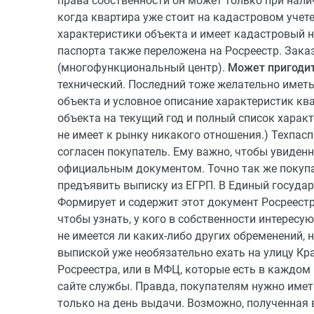
права собственности он может только при нали
когда квартира уже стоит на кадастровом учете
характеристики объекта и имеет кадастровый 
паспорта также переложена на Росреестр. Зак
(многофункциональный центр).
Может пригодит
технический. Последний тоже желательно иметь 
объекта и условное описание характеристик кв
объекта на текущий год и полный список харак
не имеет к рынку никакого отношения.) Техпасп
согласен покупатель. Ему важно, чтобы увиде
официальным документом. Точно так же покупа
предъявить выписку из ЕГРП. В Единый государ
Формирует и содержит этот документ Росреестр
чтобы узнать, у кого в собственности интересую
не имеется ли каких-либо других обременений, 
выпиской уже необязательно ехать на улицу Кр
Росреестра, или в МФЦ, которые есть в каждом
сайте службы. Правда, покупателям нужно имет
только на день выдачи. Возможно, полученная 