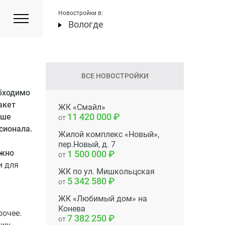
Новостройки в:
Вологде
ВСЕ НОВОСТРОЙКИ
бходимо
акет
ЖК «Смайл»
11 420 000
чше
от
сионала.
Жилой комплекс «Новый»,
пер.Новый, д. 7
ужно
1 500 000
от
и для
ЖК по ул. Мишкольцская
5 342 580
от
ЖК «Любимый дом» на
Конева
рочее.
7 382 250
от