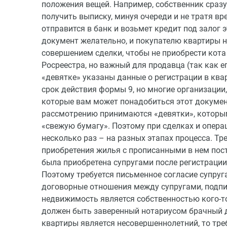
положения вещей. Например, собственник сраз
получить выписку, минуя очереди и не тратя вр
отправится в банк и возьмет кредит под залог 
документ желательно, и покупателю квартиры 
совершением сделки, чтобы не приобрести кота
Росреестра, но важный для продавца (так как ег
«девятке» указаны данные о регистрации в ква
срок действия формы 9, но многие организации,
которые вам может понадобиться этот документ
рассмотрению принимаются «девятки», которым
«свежую бумагу». Поэтому при сделках и опера
несколько раз – на разных этапах процесса. Тр
приобретения жилья с прописанными в нем по
была приобретена супругами после регистрации
Поэтому требуется письменное согласие супруга
договорные отношения между супругами, подпи
недвижимость является собственностью кого-то
должен быть заверенный нотариусом брачный д
квартиры является несовершеннолетний, то тре