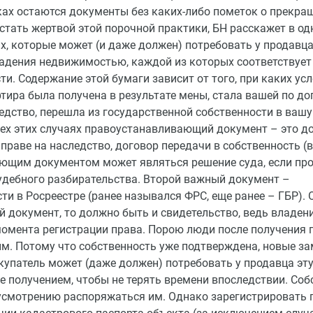
ках остаются документы без каких-либо пометок о прекра
 стать жертвой этой порочной практики, БН расскажет в од
х, которые может (и даже должен) потребовать у продавц
ладения недвижимостью, каждой из которых соответствует
и. Содержание этой бумаги зависит от того, при каких ус
тира была получена в результате мены, стала вашей по до
едство, перешла из государственной собственности в вашу
всех этих случаях правоустанавливающий документ – это д
 праве на наследство, договор передачи в собственность (в
ающим документом может являться решение суда, если пр
судебного разбирательства. Второй важный документ –
ти в Росреестре (ранее назывался ФРС, еще ранее – ГБР).
 документ, то должно быть и свидетельство, ведь владен
омента регистрации права. Порою люди после получения 
ым. Потому что собственность уже подтверждена, новые за
купатель может (даже должен) потребовать у продавца эту
е получением, чтобы не терять времени впоследствии. Соб
усмотрению распоряжаться им. Однако зарегистрировать 