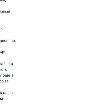
ев,
ровые
ер
ть
ционная,
ено
сделках.
того
у банка,
ор за
азав на
на