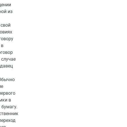
щении
ной из
а
 свой
ловиях
говору
 в
оговор
 случае
одавец
 Обычно
ие
первого
мки в
 бумагу.
ственник
переход