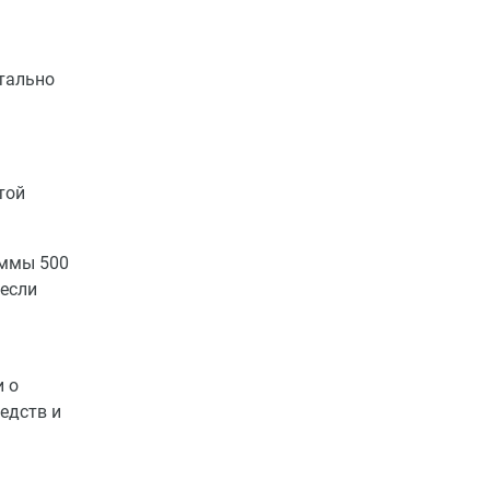
тально
той
уммы 500
 если
 о
едств и