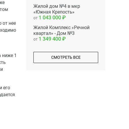
аже
Жилой дом №4 в мкр
этом
«Южная Крепость»
1 043 000
от
 от нее
Жилой Комплекс «Речной
бходимо
квартал» - Дом №3
1 349 400
от
 ниже 1
СМОТРЕТЬ ВСЕ
сть
ти
и его
одается