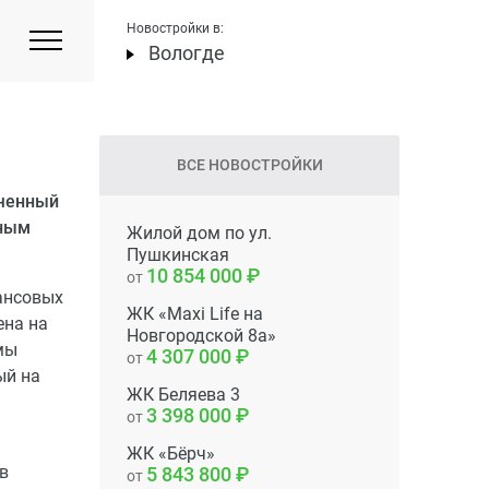
Новостройки в:
Вологде
ВСЕ НОВОСТРОЙКИ
ученный
дным
Жилой дом по ул.
Пушкинская
10 854 000
от
ансовых
ЖК «Maxi Life на
ена на
Новгородской 8а»
мы
4 307 000
от
ый на
ЖК Беляева 3
3 398 000
от
ЖК «Бёрч»
в
5 843 800
от