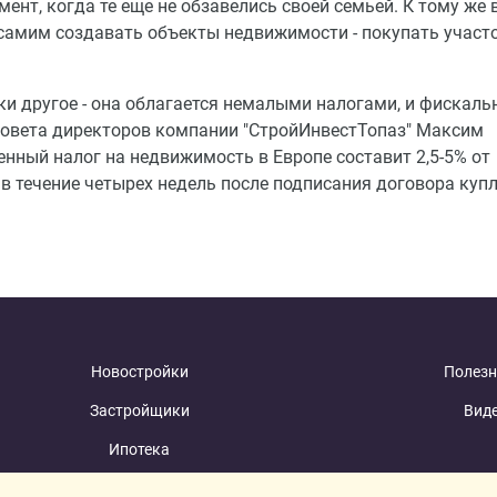
ент, когда те еще не обзавелись своей семьей. К тому же 
самим создавать объекты недвижимости - покупать участо
и другое - она облагается немалыми налогами, и фискаль
 совета директоров компании "СтройИнвестТопаз" Максим
енный налог на недвижимость в Европе составит 2,5-5% от
 в течение четырех недель после подписания договора купл
Новостройки
Полезн
Застройщики
Вид
Ипотека
Новости