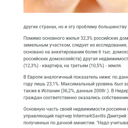
других странах, но и эту проблему большинству
Помимо основного жилья 32,3% российских дом
земельным участком, следует из исследования,
основано на анкетировании более 6 тыс. домохоз
российских домохозяйств) другая недвижимость
(12,3%) - квартира, на третьем (10,5%) - земля.
В Европе аналогичный показатель ниже: по дан
году лишь 23,1%. Максимальный уровень был зафи
также в Испании (36,2%, данные 2008г.). В Нидер
граждан соответственно оказались собственни
Основную часть своей недвижимости россияне 
управляющий партнер IntermarkSavills Дмитрий Х
полученных по дачной амнистии. "Надо учитыват