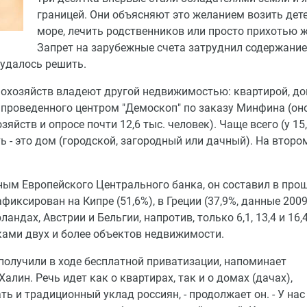
границей. Они объясняют это желанием возить дет
море, лечить родственников или просто прихотью ж
Запрет на зарубежные счета затруднил содержание
 удалось решить.
охозяйств владеют другой недвижимостью: квартирой, д
 проведенного центром "Демоскоп" по заказу Минфина (он
яйств и опросе почти 12,6 тыс. человек). Чаще всего (у 15
 - это дом (городской, загородный или дачный). На второ
ным Европейского Центрального банка, он составил в про
ксирован на Кипре (51,6%), в Греции (37,9%, данные 2009г
ландах, Австрии и Бельгии, напротив, только 6,1, 13,4 и 16,
ками двух и более объектов недвижимости.
получили в ходе бесплатной приватизации, напоминает
алин. Речь идет как о квартирах, так и о домах (дачах),
ь и традиционный уклад россиян, - продолжает он. - У нас