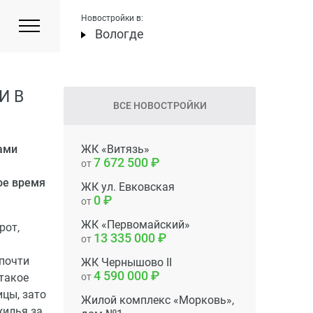
Новостройки в:
Вологде
И В
ВСЕ НОВОСТРОЙКИ
ами
ЖК «Витязь»
7 672 500
от
ое время
ЖК ул. Евковская
0
от
ЖК «Первомайский»
рот,
13 335 000
от
 почти
ЖК Чернышово II
4 590 000
такое
от
ицы, зато
Жилой комплекс «Морковь»,
жилья за