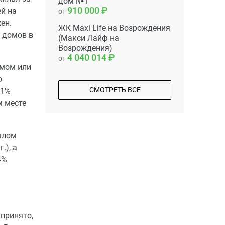
дом №1
910 000
ей на
от
ен.
ЖК Maxi Life на Возрождения
 домов в
(Макси Лайф на
Возрождения)
4 040 014
от
омом или
о
СМОТРЕТЬ ВСЕ
,1%
м месте
шлом
.), а
4%
 принято,