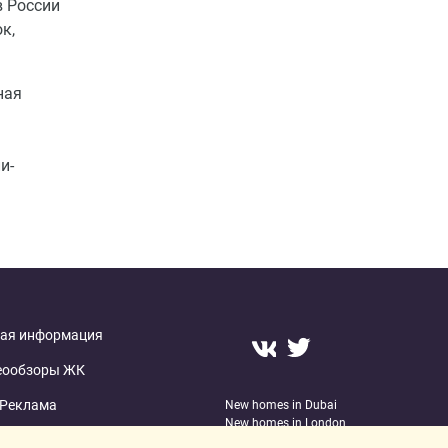
в России
к,
ная
и-
ая информация
еообзоры ЖК
Реклама
New homes in Dubai
New homes in London
О проекте