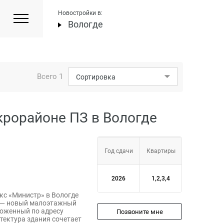
Новостройки в:
Вологде
Всего
1
Сортировка
крорайоне ПЗ в Вологде
Год сдачи
Квартиры
2026
1,2,3,4
с «Министр» в Вологде
 — новый малоэтажный
ложенный по адресу
Позвоните мне
итектура здания сочетает