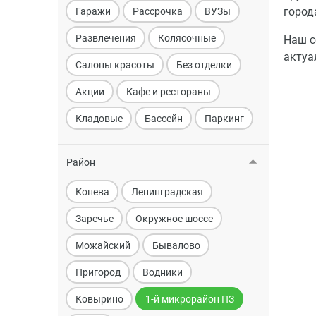
город
Гаражи
Рассрочка
ВУЗы
Развлечения
Колясочные
Наш с
актуа
Салоны красоты
Без отделки
Акции
Кафе и рестораны
Кладовые
Бассейн
Паркинг
Район
Конева
Ленинградская
Заречье
Окружное шоссе
Можайский
Бывалово
Пригород
Водники
Ковырино
1-й микрорайон ПЗ