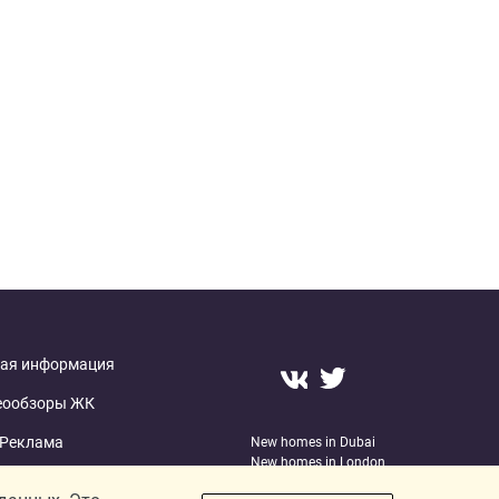
ая информация
еообзоры ЖК
Реклама
New homes in Dubai
New homes in London
О проекте