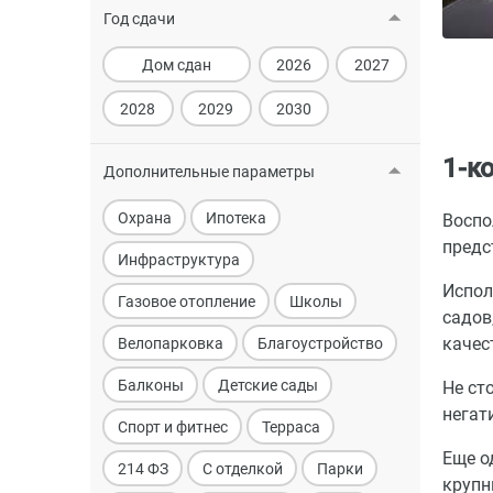
Год сдачи
Дом сдан
2026
2027
2028
2029
2030
1-к
Дополнительные параметры
Охрана
Ипотека
Воспо
предс
Инфраструктура
Испол
Газовое отопление
Школы
садов
качес
Велопарковка
Благоустройство
Балконы
Детские сады
Не ст
негат
Спорт и фитнес
Терраса
Еще о
214 ФЗ
С отделкой
Парки
крупн