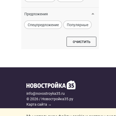
Предложения
Спецпредложение
Популярные
ОЧИСТИТЬ
info@novostroyka35.ru
© 2026 / Новостройка35.ру
Карта сайта →
Политика конфиденциальности
Согласие на обработку персональных данных