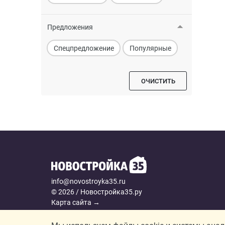
Предложения
Спецпредложение
Популярные
ОЧИСТИТЬ
info@novostroyka35.ru
© 2026 / Новостройка35.ру
Карта сайта →
Политика конфиденциальности
Согласие на обработку персональных данных