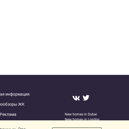
ая информация
еообзоры ЖК
Реклама
New homes in Dubai
New homes in London
О проекте