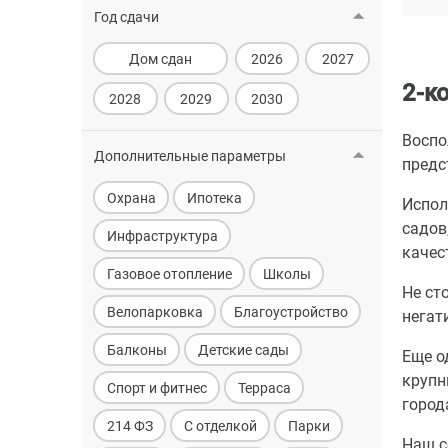
Год сдачи
Дом сдан
2026
2027
2-к
2028
2029
2030
Воспо
Дополнительные параметры
предс
Охрана
Ипотека
Испол
садов
Инфраструктура
качес
Газовое отопление
Школы
Не ст
Велопарковка
Благоустройство
негат
Балконы
Детские сады
Еще о
крупн
Спорт и фитнес
Терраса
город
214 ФЗ
С отделкой
Парки
Наш с