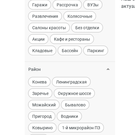
Гаражи
Рассрочка
ВУЗы
актуа
Развлечения
Колясочные
Салоны красоты
Без отделки
Акции
Кафе и рестораны
Кладовые
Бассейн
Паркинг
Район
Конева
Ленинградская
Заречье
Окружное шоссе
Можайский
Бывалово
Пригород
Водники
Ковырино
1-й микрорайон ПЗ