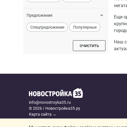
негат
Предложения
Еще о
крупн
Спецпредложение
Популярные
город
Наш с
ОЧИСТИТЬ
актуа
info@novostroyka35.ru
© 2026 / Новостройка35.ру
Карта сайта →
Политика конфиденциальности
Согласие на обработку персональных данных