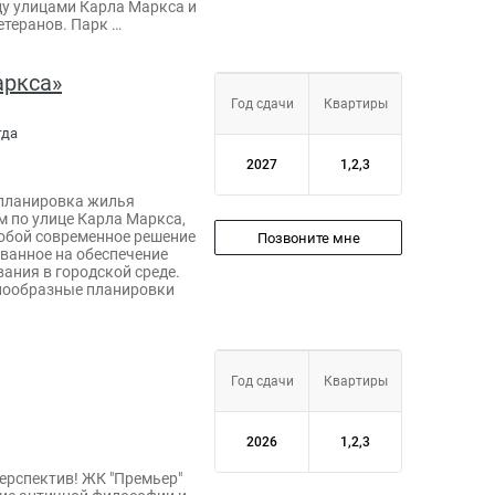
ду улицами Карла Маркса и
етеранов. Парк …
аркса»
Год сдачи
Квартиры
гда
2027
1,2,3
 планировка жилья
 по улице Карла Маркса,
собой современное решение
Позвоните мне
ванное на обеспечение
ания в городской среде.
знообразные планировки
Год сдачи
Квартиры
2026
1,2,3
ерспектив! ЖК "Премьер"