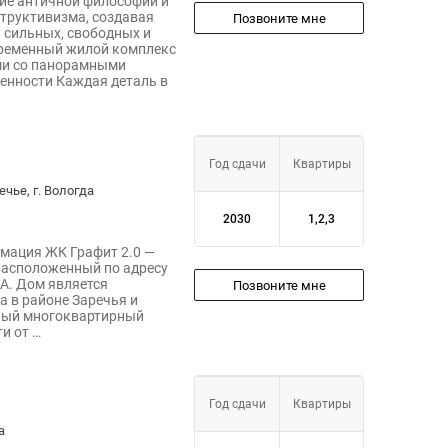
ние античной философии и
труктивизма, создавая
Позвоните мне
 сильных, свободных и
временный жилой комплекс
ми со панорамными
енности Каждая деталь в
Год сдачи
Квартиры
ечье, г. Вологда
2030
1,2,3
рмация ЖК Графит 2.0 —
расположенный по адресу
3А. Дом является
Позвоните мне
 в районе Заречья и
ный многоквартирный
и от …
Год сдачи
Квартиры
а