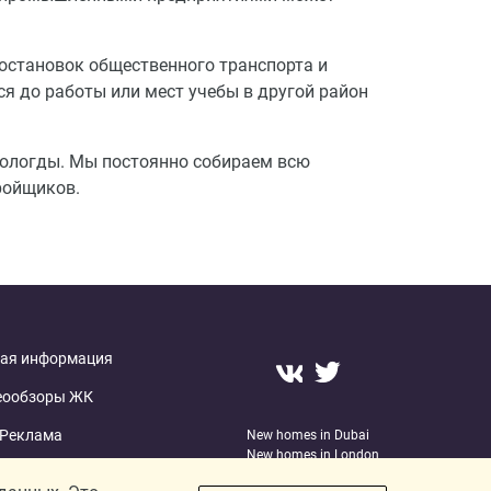
остановок общественного транспорта и
я до работы или мест учебы в другой район
Вологды. Мы постоянно собираем всю
ройщиков.
ая информация
еообзоры ЖК
Реклама
New homes in Dubai
New homes in London
О проекте