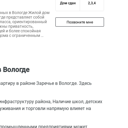
Дом сдан
2,3,4
иных в Вологде Жилой дом
где представляет собой
ласса, ориентированный
Позвоните мне
жны приватность,
ей и более спокойная
дома с ограниченным …
в Вологде
ртиру в районе Заречье в Вологде. Здесь
инфраструктуру района, Наличие школ, детских
луживания и торговли напрямую влияет на
 с промышленными предприятиями может