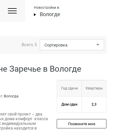
Новостройки в:
Вологде
Всего
5
Сортировка
не Заречье в Вологде
Год сдачи
Квартиры
 г. Вологда
Дом сдан
2,3
яет свой проект – два
х дома комфорт -класса
 С индивидуальным
Позвоните мне
тройка находится в