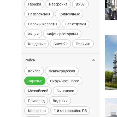
Гаражи
Рассрочка
ВУЗы
Развлечения
Колясочные
Салоны красоты
Без отделки
Акции
Кафе и рестораны
Кладовые
Бассейн
Паркинг
Район
Конева
Ленинградская
Заречье
Окружное шоссе
Можайский
Бывалово
Пригород
Водники
Ковырино
1-й микрорайон ПЗ