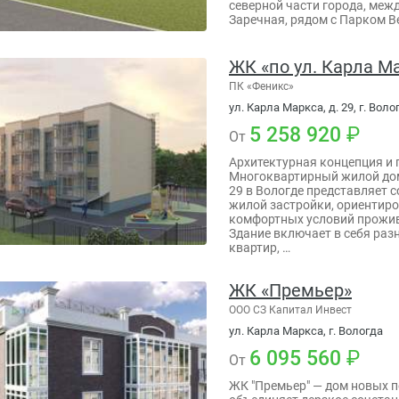
северной части города, меж
Заречная, рядом с Парком В
ЖК «по ул. Карла М
ПК «Феникс»
ул. Карла Маркса, д. 29, г. Воло
5 258 920
От
Архитектурная концепция и
Многоквартирный жилой дом
29 в Вологде представляет 
жилой застройки, ориентиро
комфортных условий прожив
Здание включает в себя ра
квартир, …
ЖК «Премьер»
ООО СЗ Капитал Инвест
ул. Карла Маркса, г. Вологда
6 095 560
От
ЖК "Премьер" — дом новых п