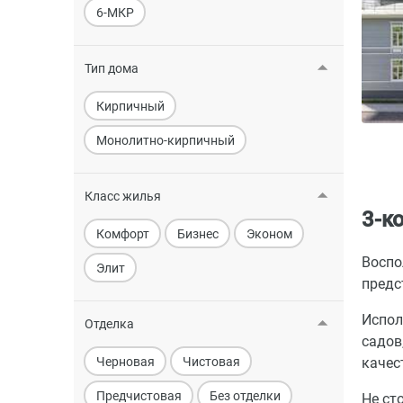
6-МКР
Тип дома
Кирпичный
Монолитно-кирпичный
Класс жилья
3-к
Комфорт
Бизнес
Эконом
Воспо
Элит
предс
Испол
Отделка
садов
Черновая
Чистовая
качес
Предчистовая
Без отделки
Не ст