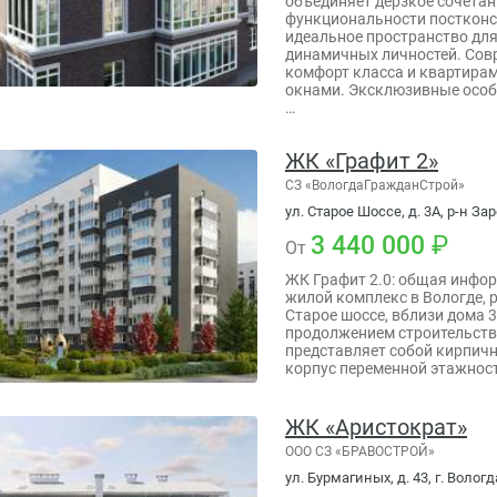
объединяет дерзкое сочета
функциональности постконс
идеальное пространство для
динамичных личностей. Со
комфорт класса и квартира
окнами. Эксклюзивные особ
…
ЖК «Графит 2»
СЗ «ВологдаГражданСтрой»
ул. Старое Шоссе, д. 3А, р-н Зар
3 440 000
От
ЖК Графит 2.0: общая инфо
жилой комплекс в Вологде, 
Старое шоссе, вблизи дома 
продолжением строительства
представляет собой кирпич
корпус переменной этажност
ЖК «Аристократ»
ООО СЗ «БРАВОСТРОЙ»
ул. Бурмагиных, д. 43, г. Вологд