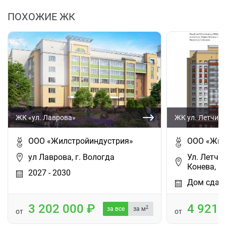
ПОХОЖИЕ ЖК
ЖК «ул. Лаврова»
ЖК ул. Летчика
ООО «Жилстройиндустрия»
ООО «Жил
ул Лаврова, г. Вологда
Ул. Летчик
Конева, г
2027 - 2030
Дом сдан
3 202 000
4 921
2
за все
за м
от
от