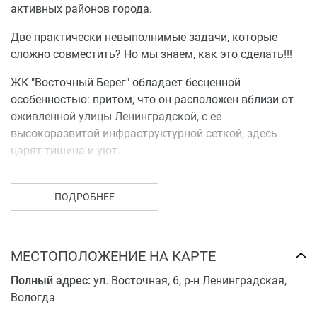
активных районов города.
Две практически невыполнимые задачи, которые
сложно совместить? Но мы знаем, как это сделать!!!
ЖК "Восточный Берег" обладает бесценной
особенностью: притом, что он расположен вблизи от
оживленной улицы Ленинградской, с ее
высокоразвитой инфраструктурной сеткой, здесь
царят тишина и уют.
Мы предлагаем принять участие в строительстве 7-ми
этажного 42-квартирного жилого дома из
ПОДРОБНЕЕ
керамического кирпича с гаражами.
Возводимый жилой дом располагается в квартале,
МЕСТОПОЛОЖЕНИЕ НА КАРТЕ
ограниченном улицами Восточная, Спирина и
Возрождения.
Полный адрес:
ул. Восточная, 6, р-н Ленинградская,
Вологда
Дом оборудован современными бесшумными