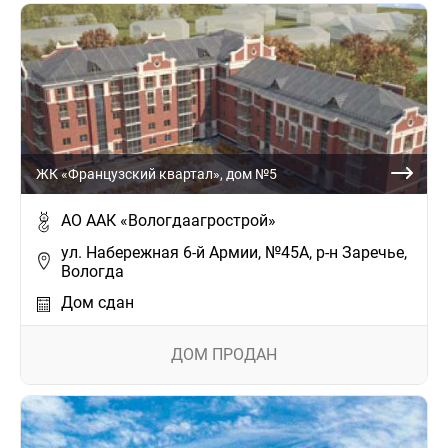
ЖК «Французский квартал», дом №5
АО ААК «Вологдаагрострой»
ул. Набережная 6-й Армии, №45А, р-н Заречье,
Вологда
Дом сдан
ДОМ ПРОДАН