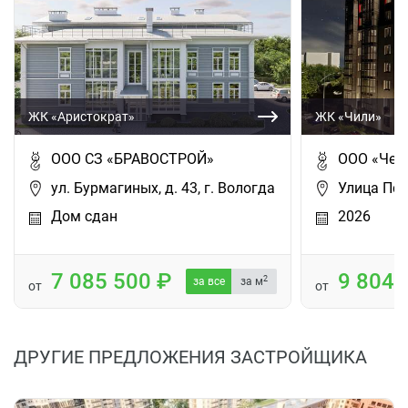
ЖК «Аристократ»
ЖК «Чили»
ООО СЗ «БРАВОСТРОЙ»
ООО «Чер
ул. Бурмагиных, д. 43, г. Вологда
Улица Пск
Дом сдан
2026
7 085 500
9 804
2
за все
за м
от
от
ДРУГИЕ ПРЕДЛОЖЕНИЯ ЗАСТРОЙЩИКА