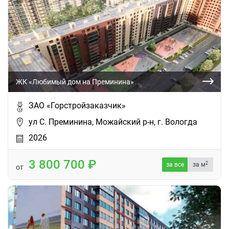
ЖК «Любимый дом на Преминина»
ЗАО «Горстройзаказчик»
ул С. Преминина, Можайский р-н, г. Вологда
2026
3 800 700
2
за все
за м
от