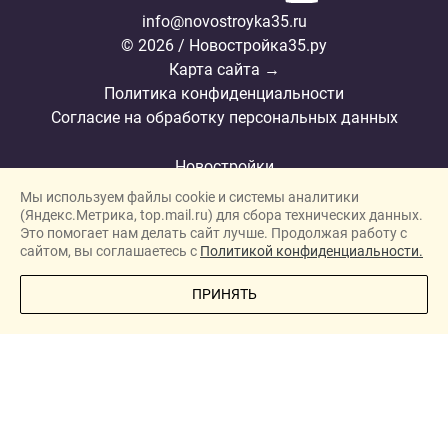
info@novostroyka35.ru
© 2026 / Новостройка35.ру
Карта сайта →
Политика конфиденциальности
Согласие на обработку персональных данных
Новостройки
Мы используем файлы cookie и системы аналитики
Застройщики
(Яндекс.Метрика, top.mail.ru) для сбора технических данных.
Ипотека
Это помогает нам делать сайт лучше. Продолжая работу с
сайтом, вы соглашаетесь с
Политикой конфиденциальности.
Новости
ПОЗВОНИТЕ МНЕ
ПРИНЯТЬ
Полезная информация
Видеообзоры ЖК
Реклама
О проекте