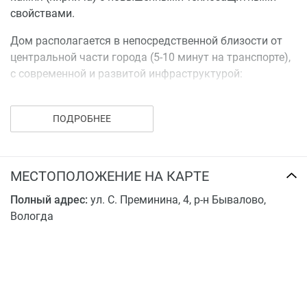
свойствами.
Дом располагается в непосредственной близости от
центральной части города (5-10 минут на транспорте),
с современной и развитой инфраструктурой:
Благоустроенная детская площадка, школы и детские
сады,
ПОДРОБНЕЕ
Реконструированный в 2012 году спортивный
стадион «Локомотив»,
МЕСТОПОЛОЖЕНИЕ НА КАРТЕ
Крупные торгово-развлекательные центры и
супермаркеты «Мармелад», «Вега», «Макси» и др,
Полный адрес:
ул. С. Преминина, 4, р-н Бывалово,
Новая дорога с широкими тротуарами и
Вологда
удобными автостояночными местами,
Остановки общественного транспорта (в 2013
году планируется увеличение транспортных
маршрутов через данный микрорайон).
Дом будет оснащен пластиковыми окнами, трубами,