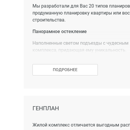
Мы разработали для Вас 20 типов планиров
продуманную планировку квартиры или вос
строительства.
Панорамное остекление
Наполненные светом подъезды с чудесным в
комплекса, придающая ему уникальность.
Просторные подъезды на уровне земли
ПОДРОБНЕЕ
Входные группы располагаются на уровне зе
оценят молодые мамы с маленькими детьми
Бесшумные скоростные лифты
Жилые корпуса оборудованы бесшумными с
ГЕНПЛАН
перемещениях между этажами.
Инвестировать выгодно
Жилой комплекс отличается выгодным расп