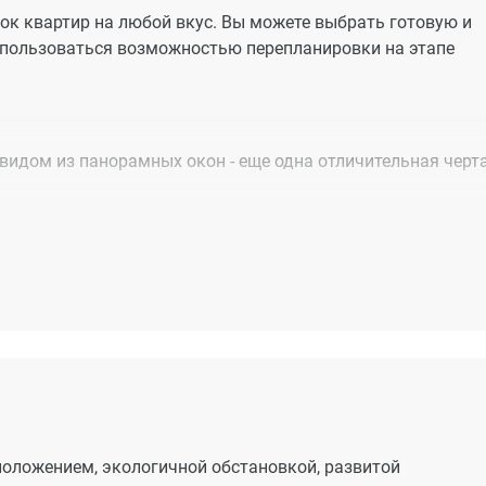
ок квартир на любой вкус. Вы можете выбрать готовую и
пользоваться возможностью перепланировки на этапе
идом из панорамных окон - еще одна отличительная черт
мли - это удобно и безопасно. Безусловно, такой вариант
, а также пожилые люди и велосипедисты.
коростными лифтами, которые обеспечивают удобство п
оложением, экологичной обстановкой, развитой