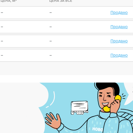
ЦЕНА, М²
ЦЕНА ЗА ВСЕ
–
–
Продано
–
–
Продано
–
–
Продано
–
–
Продано