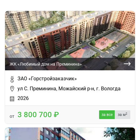
ЖК «Любимый дом на Преминина»
ЗАО «Горстройзаказчик»
ул С. Преминина, Можайский р-н, г. Вологда
2026
3 800 700
2
за все
за м
от