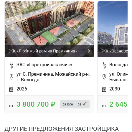
ЖК «Любимый дом на Преминина»
ЖК «Осановские
ЗАО «Горстройзаказчик»
ВологдаС
ул С. Преминина, Можайский р-н,
ул. Олимп
г. Вологда
Бывалово,
2026
2030
3 800 700
2 645
2
за все
за м
от
от
ДРУГИЕ ПРЕДЛОЖЕНИЯ ЗАСТРОЙЩИКА