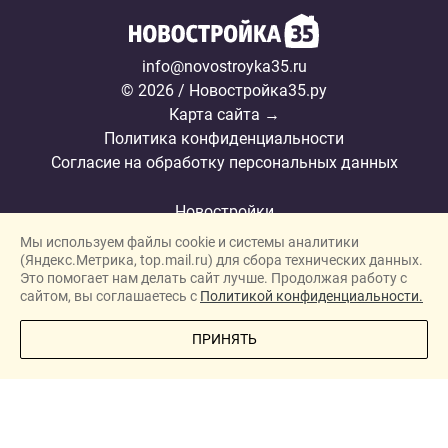
info@novostroyka35.ru
© 2026 / Новостройка35.ру
Карта сайта →
Политика конфиденциальности
Согласие на обработку персональных данных
Новостройки
Мы используем файлы cookie и системы аналитики
Застройщики
(Яндекс.Метрика, top.mail.ru) для сбора технических данных.
Ипотека
Это помогает нам делать сайт лучше. Продолжая работу с
сайтом, вы соглашаетесь с
Политикой конфиденциальности.
Новости
ПОЗВОНИТЕ МНЕ
ПРИНЯТЬ
Полезная информация
Видеообзоры ЖК
Реклама