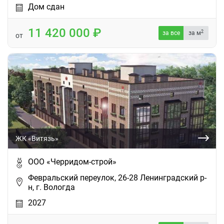
Дом сдан
11 420 000
2
за все
за м
от
ЖК «Витязь»
ООО «Черридом-строй»
Февральский переулок, 26-28 Ленинградский р-
н, г. Вологда
2027