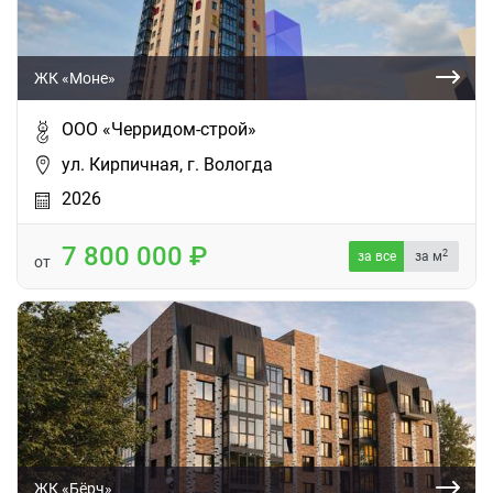
ЖК «Моне»
ООО «Черридом-строй»
ул. Кирпичная, г. Вологда
2026
7 800 000
2
за все
за м
от
ЖК «Бёрч»