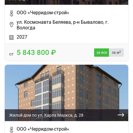
ООО «Черридом-строй»
ул. Космонавта Беляева, р-н Бывалово, г.
Вологда
2027
5 843 800
2
за все
за м
от
Жилой дом по ул. Карла Маркса, д. 28
ООО «Черридом-строй»