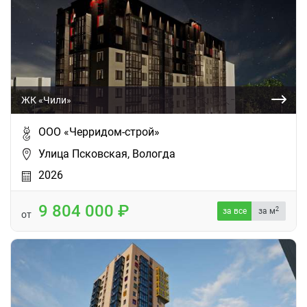
ЖК «Чили»
ООО «Черридом-строй»
Улица Псковская, Вологда
2026
9 804 000
2
за все
за м
от