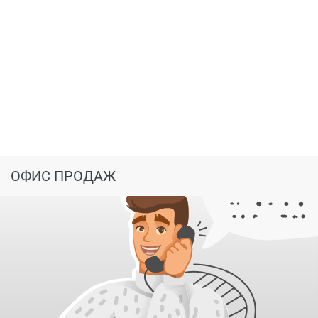
Выезд с территории комплекса через улицу
Дзержинского, и близость к ул. Маршала Конева
обеспечивают транспортную доступность в центр
города. В то же время это тихий квартал,
свободный от суеты центральных улиц, обладает
богатым озеленением.
Напротив жилого комплекса расположен
Евковский парк с прудами и Сергиевской
церковью – любимое место отдыха
проживающих в районе горожан. Для семей с
ОФИС ПРОДАЖ
детьми и любителей пеших прогулок рядом
расположен Страсбургский сквер – отличное
место для прогулок на свежем воздухе.
В 10 минутах ходьбы от жилого комплекса
расположены все основные объекты социальной
инфраструктуры: общеобразовательные школы -
№ 37, № 21, № 36, детские сады № 5, № 36, № 80,
№ 92, № 94, № 105, № 106 и другие,детская школа