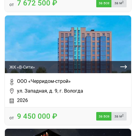
7 672 500
2
за все
за м
от
ЖК «В-Сити»
ООО «Черридом-строй»
ул. Западная, д. 9, г. Вологда
2026
9 450 000
2
за все
за м
от