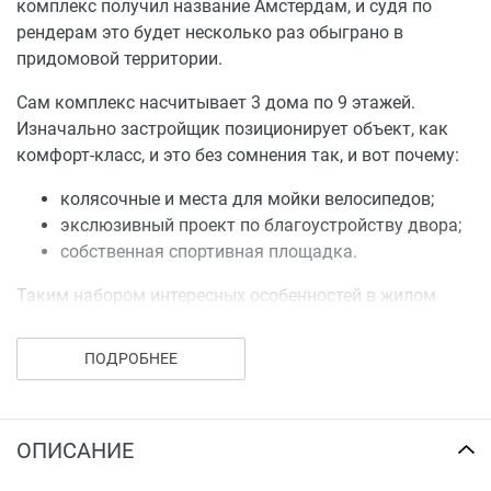
комплекс получил название Амстердам, и судя по
рендерам это будет несколько раз обыграно в
придомовой территории.
Сам комплекс насчитывает 3 дома по 9 этажей.
Изначально застройщик позиционирует объект, как
комфорт-класс, и это без сомнения так, и вот почему:
колясочные и места для мойки велосипедов;
экслюзивный проект по благоустройству двора;
собственная спортивная площадка.
Таким набором интересных особенностей в жилом
комплексе далеко не каждый застройщик Вологды
сможет похвастаться.
ПОДРОБНЕЕ
Что еще хочется отметить:
Высота потолков 2,7 метра;
ОПИСАНИЕ
поквартирный учет тепла - экономия до 20%;
дом строится из качественного керамического