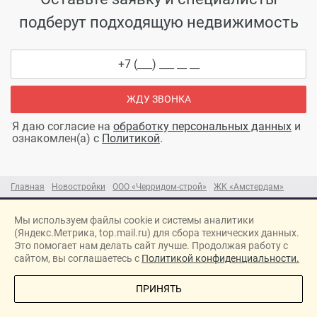
подберут подходящую недвижимость
ЖДУ ЗВОНКА
Я даю согласие на
обработку персональных данных
и
ознакомлен(а) с
Политикой
.
Главная
Новостройки
ООО «Черридом-строй»
ЖК «Амстердам»
Мы используем файлы cookie и системы аналитики
(Яндекс.Метрика, top.mail.ru) для сбора технических данных.
Это помогает нам делать сайт лучше. Продолжая работу с
сайтом, вы соглашаетесь с
Политикой конфиденциальности.
info@novostroyka35.ru
ПОЗВОНИТЕ МНЕ
© 2026 / Новостройка35.ру
ПРИНЯТЬ
Карта сайта →