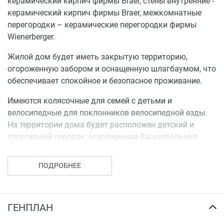
керамический кирпич фирмы Braer, стены внутренние -
керамический кирпич фирмы Braer, межкомнатные
перегородки – керамические перегородки фирмы
Wienerberger.
Жилой дом будет иметь закрытую территорию,
огороженную забором и оснащенную шлагбаумом, что
обеспечивает спокойное и безопасное проживание.
Имеются колясочные для семей с детьми и
велосипедные для поклонников велосипедной езды.
На территории дома будет расположен детский и
спортивный городок, огороженная баскетбольная
площадка, уличные тренажеры, что позволит весело и
с пользой проводить свободное время.
ПОДРОБНЕЕ
Для семей с детьми и любителей пеших прогулок
рядом расположен Страсбургский сквер – отличное
место для прогулок на свежем воздухе.
ГЕНПЛАН