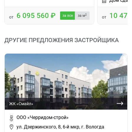
Дом сдан
6 095 560
10 47
2
за все
за м
от
от
ДРУГИЕ ПРЕДЛОЖЕНИЯ ЗАСТРОЙЩИКА
ЖК «Смайл»
ООО «Черридом-строй»
ул. Дзержинского, 8, 6-й мкр, г. Вологда