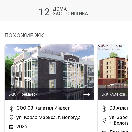
12
ДОМА
ЗАСТРОЙЩИКА
ПОХОЖИЕ ЖК
ЖК «Премьер»
ЖК «Александ
ООО СЗ Капитал Инвест
СЗ Атлант
ул. Карла Маркса, г. Вологда
ул. Заречн
г. Вологд
2026