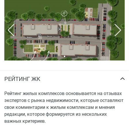
Водоснабжение, канализация, электроснабжение,
теплоснабжение дома обеспечивается от
централизованных сетей. Для оптимизации расходов
жильцов дома на отопление предусматривается
установка поквартирных приборов учета тепла.
Инженерное оборудование и элементы отделки:
В доме устанавливаются бесшумные
грузопассажирские лифты без машинного
отделения, что обеспечивает тишину и комфорт
жильцам дома.
РЕЙТИНГ ЖК
Стояки горячей, холодной воды, теплоснабжения
и все счетчики вынесены в коридор. Теперь Вам
не надо ломать голову куда и как их спрятать и
Рейтинг жилых комплексов основывается на отзывах
показания сможет снять Управляющая
экспертов с рынка недвижимости, которые оставляют
компания, не отвлекая вас от повседневных дел.
свои комментарии к жилым комплексам и мнения
Вся разводка в квартире выполнена в полу
редакции, которое формируется из нескольких
трубами фирмы Rehau. Для оптимизации
важных критериев.
расходов жильцов дома на отопление