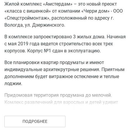
Жилой комплекс «Амстердам» – это новый преокт
кирпича;
«класса с вишенкой» от компании «Черри дом» - ООО
отапливаемые лоджии;
«Спецстроймонтаж», расположенный по адресу г.
входные двери не требующие замены;
Вологда, ул. Дзержинского.
витражное остекление;
гаражи на первом этаже.
В комплексе запроектировано 3 жилых дома. Начиная
с мая 2019 года ведется строительство всех трех
Для себя мы отметили, что в домах запроектированы
корпусов. Корпус №1 сдан в эксплуатацию.
квартиры только от однушек до четырехкомнатных, в
доме не будет студий.
Все планировки квартир продуматы и имеют
индивидуальные архитекрутрные решения. Приятным
Лично я для себя вижу только один минус, это
дополнением будет витражное остекление и теплые
расположение дома. Район далеко не самый лучший с
лоджии.
точки зрения инфраструктуры. Будем надеется, что с
появлением таких ЖК будет и район развиваться. Ну и
Придомовая территория продумана до мелочей.
как не отметить проблемы с пробками в этом районе,
Комлекс развлечений для взрослых и детей удивит
скоро с Конева выехать можно будет только на
даже придирчивых покупателей. Кроме жилых
велосипеде:(
помещений в доме будут расположены гаражи, на
ПОДРОБНЕЕ
цокольном этаже, а так же несколько художественных
Но для тех, кто любит данный район, однозначно стоит
мастерских.