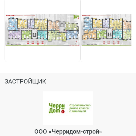
3-комнатные: от 6,5 млн
Чтобы купить квартиру в Вологде в ЖК или задать
уточняющие вопросы – оставьте свою заявку на сайте
и вам перезвонит застройщик.
Изменение цен
02 мар 2022
1-комнтаные – проданы
2-комнтаные – от 5,7 млн руб
3-комнтаные – без изменений
ЗАСТРОЙЩИК
Изменение цен
01 фев 2022
1-комнтаные – проданы
2-комнтаные – от 5,5 млн руб
3-комнтаные – от 5,9 млн руб
ООО «Черридом-строй»