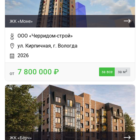
ЖК «Моне»
ООО «Черридом-строй»
ул. Кирпичная, г. Вологда
2026
7 800 000
2
за все
за м
от
ЖК «Бёрч»