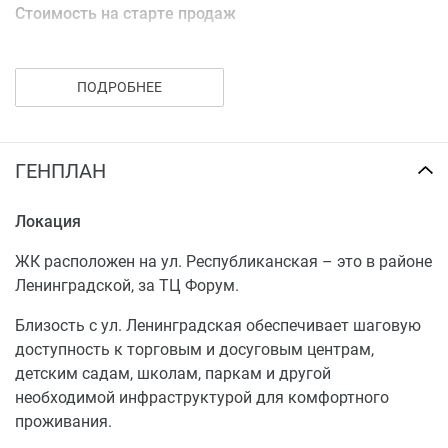
Стоимость на старте продаж
1 корпус
ПОДРОБНЕЕ
1-к ОТ 2,7 млн за 39.20 кв.м.
2-к ОТ 4,2 млн за 61.30 кв.м.
3-к ОТ 4,7 млн за 67.50 кв.м.
ГЕНПЛАН
2 корпус
Локация
1-к ОТ 2,4 млн за 34.60 кв.м
3-к ОТ 5,4 млн за 79.20 кв.м.
ЖК расположен на ул. Республиканская – это в районе
Ленинградской, за ТЦ Форум.
Близость с ул. Ленинградская обеспечивает шаговую
доступность к торговым и досуговым центрам,
детским садам, школам, паркам и другой
необходимой инфраструктурой для комфортного
проживания.