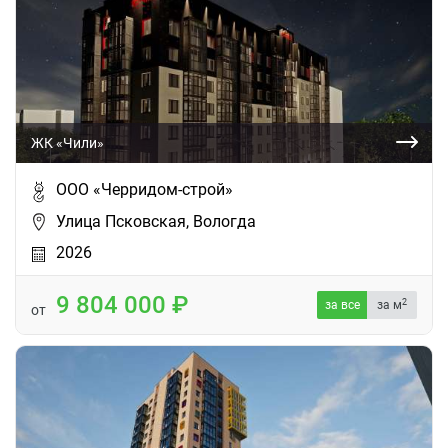
ЖК «Чили»
ООО «Черридом-строй»
Улица Псковская, Вологда
2026
9 804 000
2
за все
за м
от