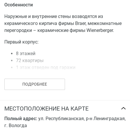
Особенности
Наружные и внутренние стены возводятся из
керамического кирпича фирмы Braer, межкомнатные
перегородки – керамические фирмы Wienerberger.
Первый корпус:
8 этажей
72 квартиры
1 этаж отведен под гаражи
2 этаж – офис застройщика
С 3 по 8 этажи – жилые квартиры
ПОДРОБНЕЕ
Второй корпус:
8 этажей
МЕСТОПОЛОЖЕНИЕ НА КАРТЕ
39 квартир
Полный адрес:
ул. Республиканская, р-н Ленинградкая,
Над последним этажом будет располагаться теплый
г. Вологда