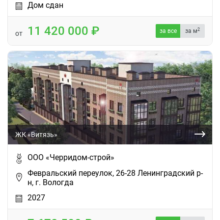
Дом сдан
11 420 000
2
за все
за м
от
ЖК «Витязь»
ООО «Черридом-строй»
Февральский переулок, 26-28 Ленинградский р-
н, г. Вологда
2027