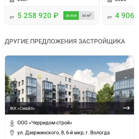
5 258 920
4 906
2
за все
за м
от
от
ДРУГИЕ ПРЕДЛОЖЕНИЯ ЗАСТРОЙЩИКА
ЖК «Смайл»
ООО «Черридом-строй»
ул. Дзержинского, 8, 6-й мкр, г. Вологда