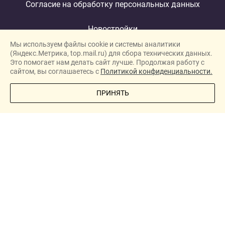
Согласие на обработку персональных данных
Новостройки
Мы используем файлы cookie и системы аналитики
Застройщики
(Яндекс.Метрика, top.mail.ru) для сбора технических данных.
Ипотека
Это помогает нам делать сайт лучше. Продолжая работу с
сайтом, вы соглашаетесь с
Политикой конфиденциальности.
Новости
ПОЗВОНИТЕ МНЕ
ПРИНЯТЬ
Полезная информация
Видеообзоры ЖК
Реклама
О проекте
New homes in Dubai