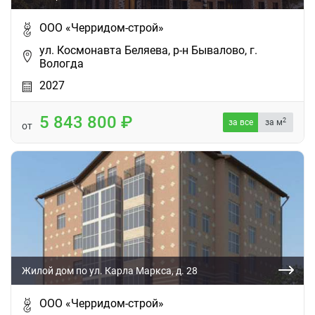
ООО «Черридом-строй»
ул. Космонавта Беляева, р-н Бывалово, г.
Вологда
2027
5 843 800
2
за все
за м
от
Жилой дом по ул. Карла Маркса, д. 28
ООО «Черридом-строй»