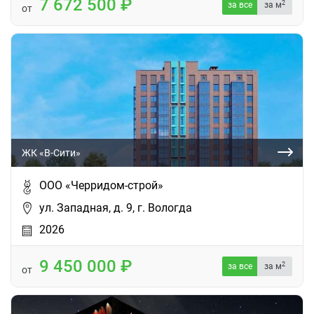
7 672 500
2
за все
за м
от
ЖК «В-Сити»
ООО «Черридом-строй»
ул. Западная, д. 9, г. Вологда
2026
9 450 000
2
за все
за м
от