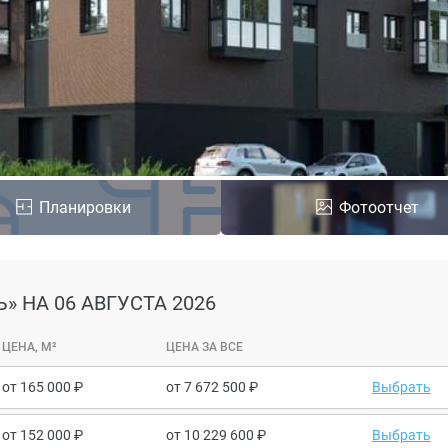
Планировки
Фотоотчет
Ь»
НА 06 АВГУСТА 2026
ЦЕНА, М²
ЦЕНА ЗА ВСЕ
от
165 000
от
7 672 500
Выбрать
от
152 000
от
10 229 600
Выбрать