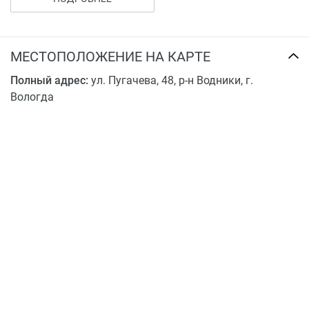
Керамический кирпич
Дополнительная шумоизоляция
Поквартирный учёт тепла
МЕСТОПОЛОЖЕНИЕ НА КАРТЕ
Видеонаблюдение, IP домофония
Полный адрес:
Сквозные подъезды
ул. Пугачева, 48, р-н Водники, г.
Вологда
Закрытая территория
Дизайнерский ландшафт
Арт-объекты на территории ЖК
Прозрачные входные группы
Безбарьерный вход в подъезд
Индивидуальный канал вентиляции для каждой
квартиры
Бесшумные лифты
Возможность произвести перепланировку на
этапе строительства
Благоустройство двора без асфальта - только
брусчатка. Ландшафтного дизайн для озеленения
территории.