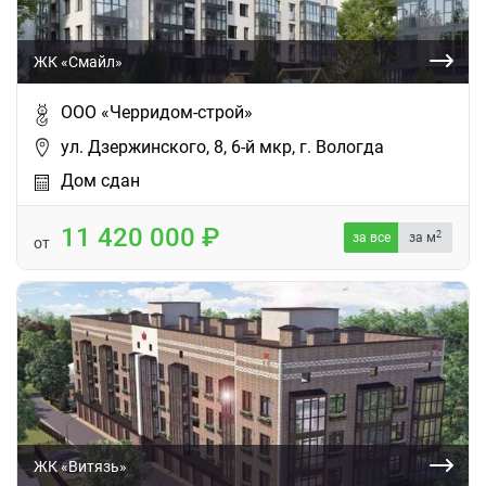
ЖК «Смайл»
ООО «Черридом-строй»
ул. Дзержинского, 8, 6-й мкр, г. Вологда
Дом сдан
11 420 000
2
за все
за м
от
ЖК «Витязь»