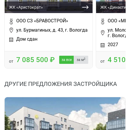
ЖК «Аристократ»
ЖК «Династия
ООО СЗ «БРАВОСТРОЙ»
ООО «МК-
ул. Бурмагиных, д. 43, г. Вологда
ул. Молод
г. Вологд
Дом сдан
2027
7 085 500
4 510
2
за все
за м
от
от
ДРУГИЕ ПРЕДЛОЖЕНИЯ ЗАСТРОЙЩИКА