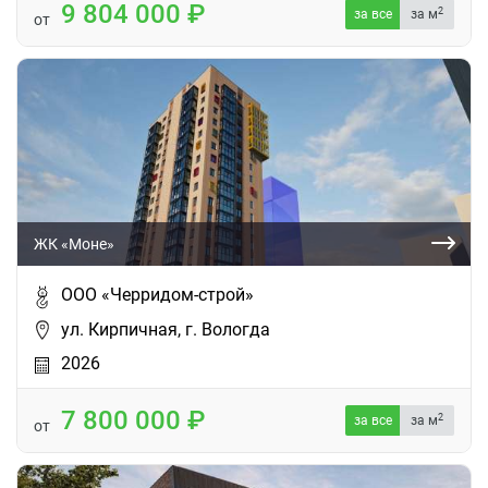
9 804 000
2
за все
за м
от
ЖК «Моне»
ООО «Черридом-строй»
ул. Кирпичная, г. Вологда
2026
7 800 000
2
за все
за м
от