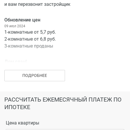
и вам перезвонит застройщик
Обновление цен
09 июл 2024
1-комнатные от 5,7 руб.
2-комнатные от 6,8 руб.
3-комнатные проданы
Дом сдан!
23 апр 2024
ЖК ЗАТОН будет располагаться на берегу реки
ПОДРОБНЕЕ
Вологды. Дом комфорт-класса входит в комплексную
программу благоустройства Затоновского берега
Окончание строительства: декабрь 2023 года.
РАССЧИТАТЬ ЕЖЕМЕСЯЧНЫЙ ПЛАТЕЖ ПО
Передача ключей: 2024 год.
ИПОТЕКЕ
У каждого дома от ООО «Черридом-строй» есть свой
символ, логотип, который отличает его от других
Цена квартиры
домов. Этот комплекс с "уточкой" - символом