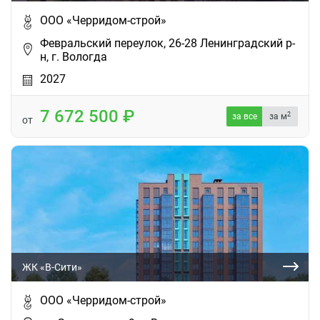
ООО «Черридом-строй»
Февральский переулок, 26-28 Ленинградский р-
н, г. Вологда
2027
7 672 500
2
за все
за м
от
ЖК «В-Сити»
ООО «Черридом-строй»