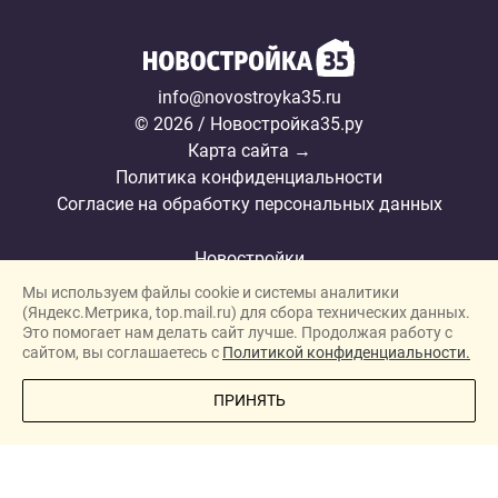
info@novostroyka35.ru
© 2026 / Новостройка35.ру
Карта сайта →
Политика конфиденциальности
Согласие на обработку персональных данных
Новостройки
Мы используем файлы cookie и системы аналитики
Застройщики
(Яндекс.Метрика, top.mail.ru) для сбора технических данных.
Ипотека
Это помогает нам делать сайт лучше. Продолжая работу с
сайтом, вы соглашаетесь с
Политикой конфиденциальности.
Новости
ПОЗВОНИТЕ МНЕ
ПРИНЯТЬ
Полезная информация
Видеообзоры ЖК
Реклама