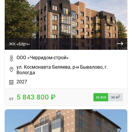
ЖК «Бёрч»
ООО «Черридом-строй»
ул. Космонавта Беляева, р-н Бывалово, г.
Вологда
2027
5 843 800
2
за все
за м
от