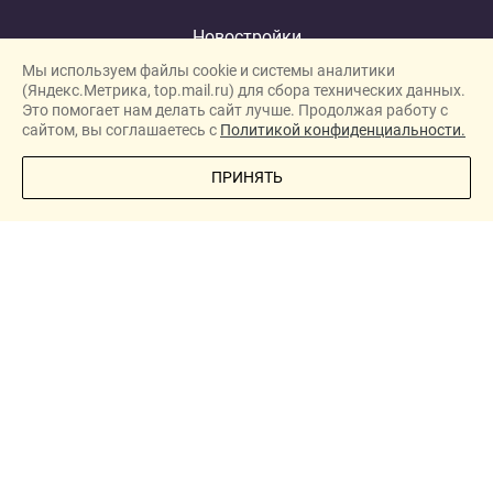
Новостройки
Мы используем файлы cookie и системы аналитики
Застройщики
(Яндекс.Метрика, top.mail.ru) для сбора технических данных.
Ипотека
Это помогает нам делать сайт лучше. Продолжая работу с
сайтом, вы соглашаетесь с
Политикой конфиденциальности.
Новости
ПОЗВОНИТЕ МНЕ
ПРИНЯТЬ
Полезная информация
Видеообзоры ЖК
Реклама
О проекте
New homes in Dubai
New homes in London