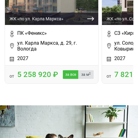
ЖК «по ул. Карла Маркса»
ЖК «по ул. Сол
ПК «Феникс»
СЗ «Кирп
ул. Карла Маркса, д. 29, г.
ул. Солоду
Вологда
Ковырино 
2027
2027
5 258 920
7 821
2
за все
за м
от
от