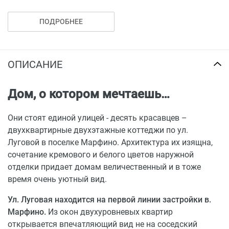
становитесь хозяином просторного участка земли.
При продаже квартиры застройщик безвозмездно
ПОДРОБНЕЕ
переуступит Вам право аренды на 49 лет, а при
желании Вы сможете в любое время оформить землю
в собственность по обычным государственным
ОПИСАНИЕ
тарифам и не выкладывать за свои сотки десятки и
сотни тысяч рублей.
Дом, о котором мечтаешь…
К Вашим услугам – социальная инфраструктура
расположенных в непосредственной близости
Они стоят единой улицей - десять красавцев –
поселков Майский и Молочное
– детские сады,
двухквартирные двухэтажные коттеджи по ул.
школы, поликлиники, дома культуры, магазины,
Луговой в поселке Марфино. Архитектура их изящна,
спортивные комплексы, в том числе Ледовый Дворец
сочетание кремового и белого цветов наружной
и спорткомплекс с бассейном, отделения почты, офисы
отделки придает домам величественный и в тоже
банков, и даже ВУЗ, - все, что так необходимо каждому
время очень уютный вид.
в повседневной жизни.
Ул. Луговая находится на первой линии застройки в.
Купив квартиру на ул. Луговой, Вы и Ваши близкие
Марфино.
Из окон двухуровневых квартир
будете жить среди красот природы Вологодчины, и при
открывается впечатляющий вид не на соседский