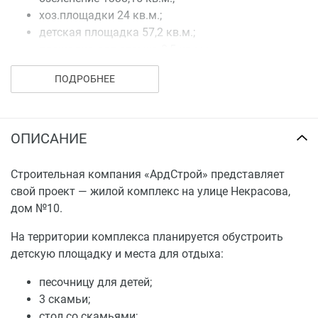
хоз.площадки 24 кв.м.;
детская площадка 57,2 кв.м.;
площадка для отдыха 8,5 кв.м.;
физкультурная площадка 87 кв.м.
ПОДРОБНЕЕ
один пластиковый мусороконтейнер с откидной
крышкой и урна для мусора – 5 штук.
ОПИСАНИЕ
Строительная компания «АрдСтрой» представляет
свой проект — жилой комплекс на улице Некрасова,
дом №10.
На территории комплекса планируется обустроить
детскую площадку и места для отдыха:
песочницу для детей;
3 скамьи;
стол со скамьями;