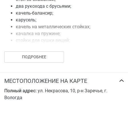
два рукохода с брусьями;
качель-балансир;
карусель;
качель на металлических стойках;
качалка на пружине;
стойки для сушки вещей;
стойки для чистки ковров;
велопарковки на 12 мест в сумме.
ПОДРОБНЕЕ
Также территорию озеленят газоном и посадят
деревья: спирея (рядовая посадка) трехлетняя – 35
штук; клен трехлетний – 8 штук.
МЕСТОПОЛОЖЕНИЕ НА КАРТЕ
Паркинг на 14 машиномест, в том числе 1
Полный адрес:
ул. Некрасова, 10, р-н Заречье, г.
машиноместо для инвалидов.
Вологда
Купить квартиру в ЖК на ул. Некрасова, 10 можно в
ипотеку или в рассрочку от застройщика.