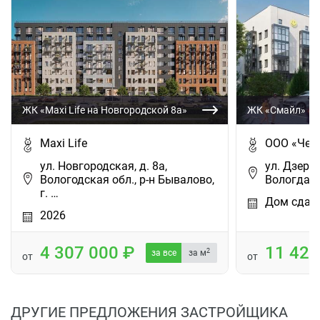
ЖК «Maxi Life на Новгородской 8а»
ЖК «Смайл»
Maxi Life
ООО «Чер
ул. Новгородская, д. 8а,
ул. Дзержи
Вологодская обл., р-н Бывалово,
Вологда
г. …
Дом сдан
2026
4 307 000
11 42
2
за все
за м
от
от
ДРУГИЕ ПРЕДЛОЖЕНИЯ ЗАСТРОЙЩИКА