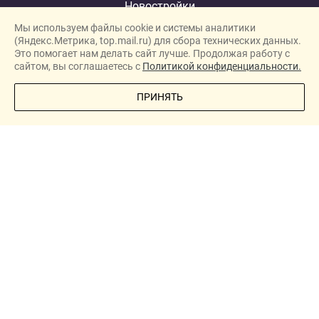
Новостройки
Мы используем файлы cookie и системы аналитики
Застройщики
(Яндекс.Метрика, top.mail.ru) для сбора технических данных.
Ипотека
Это помогает нам делать сайт лучше. Продолжая работу с
сайтом, вы соглашаетесь с
Политикой конфиденциальности.
Новости
ПОЗВОНИТЕ МНЕ
ПРИНЯТЬ
Полезная информация
Видеообзоры ЖК
Реклама
О проекте
New homes in Dubai
New homes in London