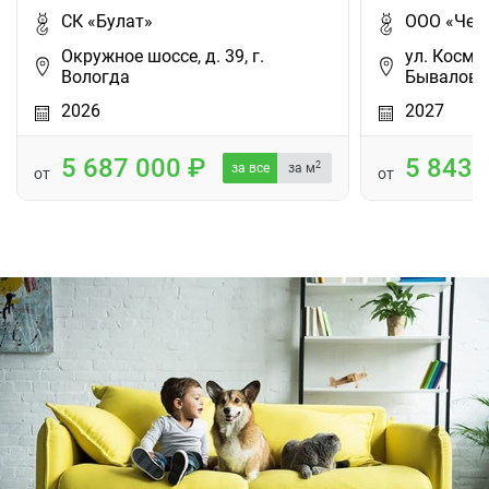
СК «Булат»
ООО «Чер
Окружное шоссе, д. 39, г.
ул. Космо
Вологда
Бывалово,
2026
2027
5 687 000
5 843
2
за все
за м
от
от