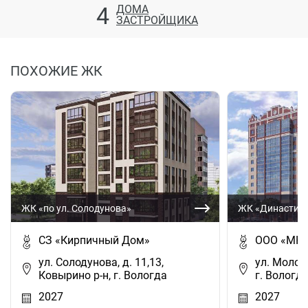
4
ДОМА
ЗАСТРОЙЩИКА
ПОХОЖИЕ ЖК
ЖК «по ул. Солодунова»
ЖК «Династия
СЗ «Кирпичный Дом»
ООО «МК-
ул. Солодунова, д. 11,13,
ул. Молод
Ковырино р-н, г. Вологда
г. Вологд
2027
2027