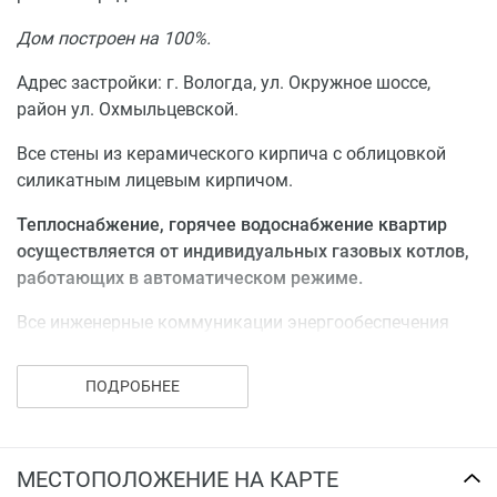
застрахована в обществе с ограниченной
ответственностью «Страховая компания
Дом построен на 100%.
«Респект». Договор №ГО3-41-3156/16 от 04 августа
Адрес застройки: г. Вологда, ул. Окружное шоссе,
2016 года.
район ул. Охмыльцевской.
Все стены из керамического кирпича с облицовкой
силикатным лицевым кирпичом.
Теплоснабжение, горячее водоснабжение квартир
осуществляется от индивидуальных газовых котлов,
работающих в автоматическом режиме.
Все инженерные коммуникации энергообеспечения
жилого дома (кроме тепловой) обеспечиваются за
счет инженерных сетей города.
ПОДРОБНЕЕ
Большая парковочная территория вокруг дома,
детская площадка.
МЕСТОПОЛОЖЕНИЕ НА КАРТЕ