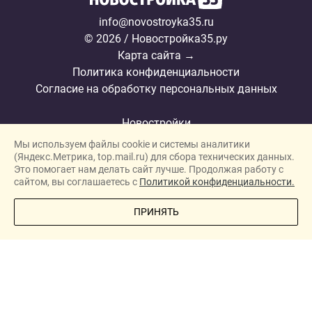
info@novostroyka35.ru
© 2026 / Новостройка35.ру
Карта сайта →
Политика конфиденциальности
Согласие на обработку персональных данных
Новостройки
Мы используем файлы cookie и системы аналитики
Застройщики
(Яндекс.Метрика, top.mail.ru) для сбора технических данных.
Ипотека
Это помогает нам делать сайт лучше. Продолжая работу с
сайтом, вы соглашаетесь с
Политикой конфиденциальности.
Новости
ПОЗВОНИТЕ МНЕ
ПРИНЯТЬ
Полезная информация
Видеообзоры ЖК
Реклама
О проекте