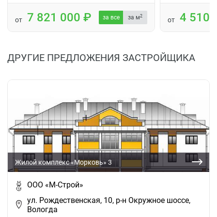
7 821 000
4 510
2
за все
за м
от
от
ДРУГИЕ ПРЕДЛОЖЕНИЯ ЗАСТРОЙЩИКА
Жилой комплекс «Морковь» 3
ООО «М-Строй»
ул. Рождественская, 10, р-н Окружное шоссе,
Вологда