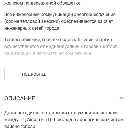
железом по деревянной обрешетке.
Все инженерные коммуникации энергообеспечения
(кроме тепловой энергии) обеспечиваются за счет
инженерных сетей города.
Теплоснабжение, горячее водоснабжение квартир
осуществляется от индивидуальных газовых котлов,
работающих в автоматическом режиме.
Входная дверь-металлическая, полы-цементная
стяжка, стены-штукатурка, окна и балконные двери-
ПОДРОБНЕЕ
изготовлены из профиля с применением материала
ПВХ и тройным остеклением. Установлено
сантехническое оборудование-унитаз, электрические
ОПИСАНИЕ
выключатели и розетки, индивидуальные газовые
котлы.
Дома находится в отдалении от шумной магистрали,
Ответственность за исполнение или ненадлежащее
между ТЦ Аксон и ТЦ Шоколад в экологически чистом
исполнение обязательств по передаче жилых квартир
районе города.