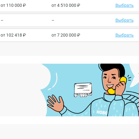
от
110 000
от
4 510 000
Выбрать
–
–
Выбрать
от
102 418
от
7 200 000
Выбрать