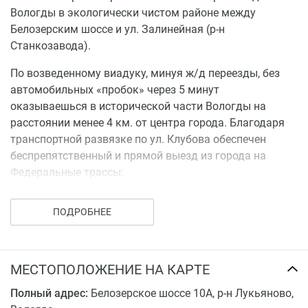
Вологды в экологически чистом районе между
Белозерским шоссе и ул. Залинейная (р-н
Станкозавода).
По возведенному виадуку, минуя ж/д переезды, без
автомобильных «пробок» через 5 минут
оказываешься в исторической части Вологды на
расстоянии менее 4 км. от центра города. Благодаря
транспортной развязке по ул. Клубова обеспечен
беспрепятственный и прямой выезд из города на
Федеральные трассы:
М-8 Москва-Архангельск
ПОДРОБНЕЕ
А-114 Вологда - Новая Ладога
А-119 Вологда-Медвежьегорск
На автомобиле 5 минут до центра города,
На автобусе маршрутов № 7,8,10,27,29,32,37 – 7
МЕСТОПОЛОЖЕНИЕ НА КАРТЕ
минут.
Полный адрес:
Белозерское шоссе 10А, р-н Лукьяново,