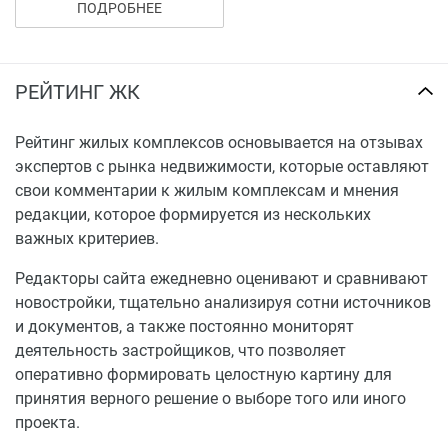
ПОДРОБНЕЕ
обособленных от жилой части здания, выходов. Для
маломобильных групп населения в каждом блоке
предусмотрены санузлы. Для уборки
РЕЙТИНГ ЖК
административных помещений предусмотрены
комнаты уборочного инвентаря.
Рейтинг жилых комплексов основывается на отзывах
На первом этаже в 3,4,5 секциях будут размещены
экспертов с рынка недвижимости, которые оставляют
автостоянки боксового типа,без тех. обслуживания, в
свои комментарии к жилым комплексам и мнения
количестве 22 штук:
редакции, которое формируется из нескольких
важных критериев.
3 секция – 5 шт.;
4 секция – 7 шт.;
Редакторы сайта ежедневно оценивают и сравнивают
5 секция – 10 шт.
новостройки, тщательно анализируя сотни источников
и документов, а также постоянно мониторят
Выезды из боксов предусмотрены на внешнюю часть
деятельность застройщиков, что позволяет
здания и торец дома без окон. Над воротами
оперативно формировать целостную картину для
размещаются козырьки или балконные плиты на
принятия верного решение о выборе того или иного
ширину не менее 1м.
проекта.
Проектом предусмотрены площадки: