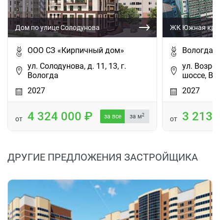
Дом по улице Солодунова
ЖК Южная креп
ООО СЗ «Кирпичный дом»
ВологдаС
ул. Солодунова, д. 11, 13, г.
ул. Возро
Вологда
шоссе, Во
2027
2027
4 324 000
3 213
2
за все
за м
от
от
ДРУГИЕ ПРЕДЛОЖЕНИЯ ЗАСТРОЙЩИКА