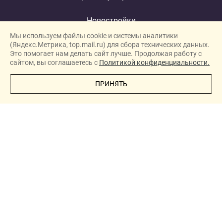
Новостройки
Мы используем файлы cookie и системы аналитики
Застройщики
(Яндекс.Метрика, top.mail.ru) для сбора технических данных.
Ипотека
Это помогает нам делать сайт лучше. Продолжая работу с
сайтом, вы соглашаетесь с
Политикой конфиденциальности.
Новости
ПОЗВОНИТЕ МНЕ
ПРИНЯТЬ
Полезная информация
Видеообзоры ЖК
Реклама
О проекте
New homes in Dubai
New homes in London