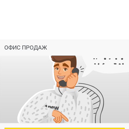
магазинов;
коммерческие помещения для торговли, услуг и
сервиса;
доступность для маломобильных групп
населения.
Существующая инфраструктура микрорайона:
ОФИС ПРОДАЖ
общеобразовательные школы № 31 и №25;
детский сад № 41 «Ветерок» (400 м);
филиал городской поликлиники (300м);
универсамы «Магнит», «Пятёрочка» и другие
продовольственные магазины;
оптовые базы разнообразных товаров (500 м);
любимое место отдыха вологжан Парк Мира и
река Вологда (700 м).