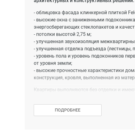
архитектурных и конструктивных решений:
- облицовка фасада клинкерной плиткой Fel
- высокие окна с заниженными подоконника
энергосберегающих стеклопакетов и качест
- потолки высотой 2,75 м;
- улучшенная звукоизоляция межквартирных
- улучшенная отделка подъезда (лестницы, 
- уровень пола и уровень подоконников перв
от уровня земли;
- высокие прочностные характеристики дом
конструкция, кровля, выполненная из матер
Квартиры выполняются без отделки и имеют
стеклопакетами, застекленные лоджии, вход
Планировки:
ПОДРОБНЕЕ
Все квартиры дома спроектированы с мак
востребованные на рынке недвижимости раз