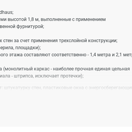
dhaus;
ми высотой 1,8 м, выполненные с применением
венной фурнитурой;
 стен за счет применения трехслойной конструкции;
перила, площадки);
ого этажа составляют соответственно - 1,4 метра и 2,1 ме
а (монолитный каркас - наиболее прочная единая цельная
иала - штрипса, исключает протечки);
: штукатурку стен, пластиковые окна с энергосберегающ
ные металлические двери, сантехнику и электрические пл
симально комфортными планировками и имеют наиболее
мер площади (однокомнатные 42,5 кв.м.; двухкомнатные 6