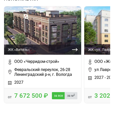
ЖК «Витязь»
ЖК «ул. Лавро
ООО «Черридом-строй»
ООО «Жил
Февральский переулок, 26-28
ул Лавров
Ленинградский р-н, г. Вологда
2027 - 203
2027
7 672 500
3 202
2
за все
за м
от
от