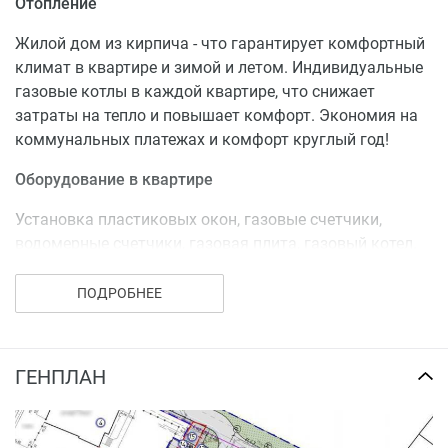
Отопление
Жилой дом из кирпича - что гарантирует комфортный
климат в квартире и зимой и летом. Индивидуальные
газовые котлы в каждой квартире, что снижает
затраты на тепло и повышает комфорт. Экономия на
коммунальных платежах и комфорт круглый год!
Оборудование в квартире
Установка пластиковых окон, газовые счетчики,
водомерные счетчики, газовая плита, газовый котел.
Планировки
ПОДРОБНЕЕ
Дом без студий и малогабаритных квартир. От 2-х
квартир на этаже!
ГЕНПЛАН
Более 20 планировочных решений квартир, от
просторных однокомнатных квартир до
четрырехкомнатных. Квартиры с гардеробными и