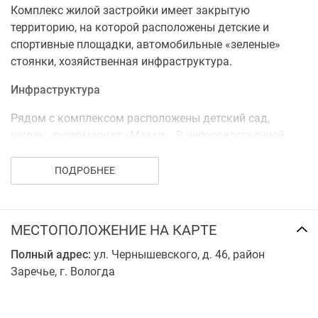
Комплекс жилой застройки имеет закрытую
территорию, на которой расположены детские и
спортивные площадки, автомобильные «зеленые»
стоянки, хозяйственная инфраструктура.
Инфраструктура
Рядом с комплексом расположены детский сад,
школы, супермаркет «Макси». В непосредственной
близости расположены магазины и «Парк
Ветеранов». 5 мин до центра Вологды.
ПОДРОБНЕЕ
Срок сдачи объекта назначен на 2 квартал 2021 года.
Купить квартиру в ЖК по переулку Чернышевского
МЕСТОПОЛОЖЕНИЕ НА КАРТЕ
можно от застройщика в рассрочку или в ипотеку от
Полный адрес:
ул. Чернышевского, д. 46, район
банков-партнеров. Возможна ипотека с
Заречье, г. Вологда
господдержкой Сбербанк, ВТБ.