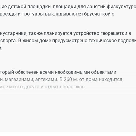
ние детской площадки, площадки для занятий физкультуро
проезды и тротуары выкладываются брусчаткой с
 кустарники, также планируется устройство георешетки в
нспорта. В жилом доме предусмотрено техническое подпол
.
который обеспечен всеми необходимыми объектами
, магазинами, аптеками. В 260 м. от дома находится
мое место досуга и отдыха вологжан.
 школы - №13, № 11 и №1. До ближайшей школы № 13 пешко
дская поликлиника №2
изости располагаются детские сады: № 31 «Малышок», № 6
Парк Ветеранов» всего в 3х минутах ходьбы от нашего до