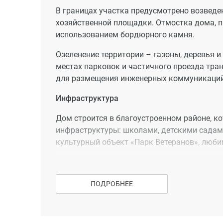
В границах участка предусмотрено возведе
хозяйственной площадки. Отмостка дома, 
использованием бордюрного камня.
Озеленение территории – газоны, деревья и
местах парковок и частичного проезда тра
для размещения инженерных коммуникаций
Инфраструктура
Дом строится в благоустроенном районе, 
инфраструктуры: школами, детскими садами
культурный объект «Парк Ветеранов», люби
Школы. В радиусе 1-1,5 км находятся
минут или 4 минуты на автомобиле.
ПОДРОБНЕЕ
Поликлиника. В 550 м от дома – горо
Детские сады. В непосредственной бл
«Рябинушка» и №111 «Медвежонок».
Остановка общественного транспорта «