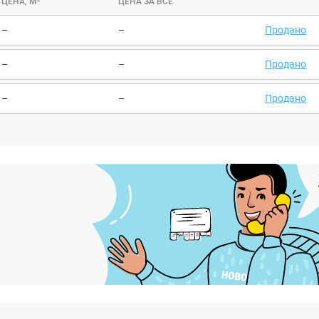
ЦЕНА, М²
ЦЕНА ЗА ВСЕ
–
–
Продано
–
–
Продано
–
–
Продано