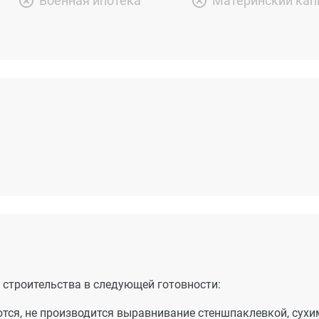
Военная ипотека
Материнский кап
строительства в следующей готовности:
ются, не производится выравнивание стеншпаклевкой, сухи