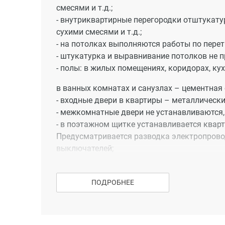
смесями и т.д.;
- внутриквартирные перегородки отштукату
сухими смесями и т.д.;
- на потолках выполняются работы по пер
- штукатурка и выравнивание потолков не п
- полы: в жилых помещениях, коридорах, ку
в ванных комнатах и санузлах – цементная 
- входные двери в квартиры – металлически
- межкомнатные двери не устанавливаются,
- в поэтажном щитке устанавливается квар
Предусматривается разводка электропровод
выключателей;
- отопление – от теплосети. Радиаторы алю
- водоснабжение и водоотведение - монтаж
ПОДРОБНЕЕ
использованием пластиковых труб с устано
унитаза;
- устанавливаются счетчики холодного и го
- установка электроплиты не предусмотрена