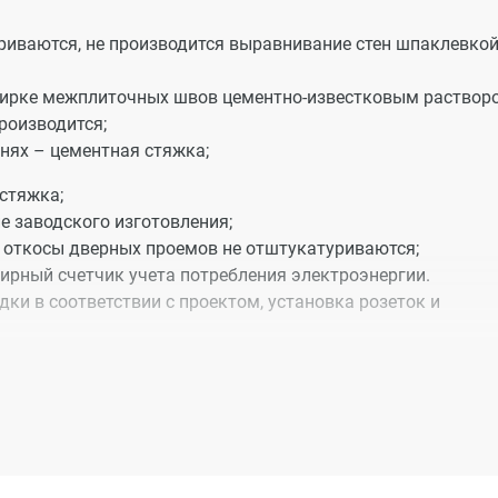
риваются, не производится выравнивание стен шпаклевкой
етирке межплиточных швов цементно-известковым раствор
роизводится;
хнях – цементная стяжка;
стяжка;
е заводского изготовления;
 откосы дверных проемов не отштукатуриваются;
тирный счетчик учета потребления электроэнергии.
ки в соответствии с проектом, установка розеток и
миниевые, трубы ПВХ;
 стояков с отводами с выполнением трубных разводок с
вкой и подключением кухонной мойки, смывного бачка и
рячего водоснабжения;
.