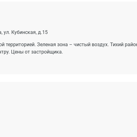
нными силами и за свой счет выполняют в квартире
дверей, устройство чистых полов и установку недостающег
орудования.
 ул. Кубинская, д.15
й территорией. Зеленая зона – чистый воздух. Тихий райо
нтру. Цены от застройщика.