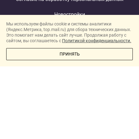
Новостройки
Мы используем файлы cookie и системы аналитики
Застройщики
(Яндекс.Метрика, top.mail.ru) для сбора технических данных.
Ипотека
Это помогает нам делать сайт лучше. Продолжая работу с
сайтом, вы соглашаетесь с
Политикой конфиденциальности.
Новости
ПОЗВОНИТЕ МНЕ
ПРИНЯТЬ
Полезная информация
Видеообзоры ЖК
Реклама
О проекте
New homes in Dubai
New homes in London