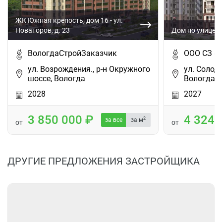
ЖК Южная крепость, дом 16 - ул.
Новаторов, д. 23
Дом по улице 
ВологдаСтройЗаказчик
ООО СЗ «
ул. Возрождения., р-н Окружного
ул. Солодун
шоссе, Вологда
Вологда
2028
2027
3 850 000
4 324
2
за все
за м
от
от
ДРУГИЕ ПРЕДЛОЖЕНИЯ ЗАСТРОЙЩИКА