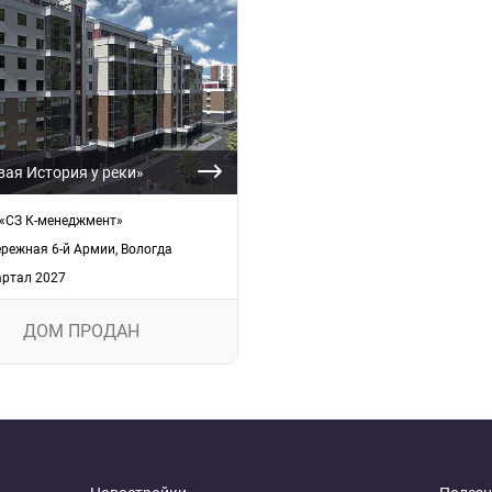
ая История у реки»
«СЗ К-менеджмент»
режная 6-й Армии, Вологда
артал 2027
ДОМ ПРОДАН