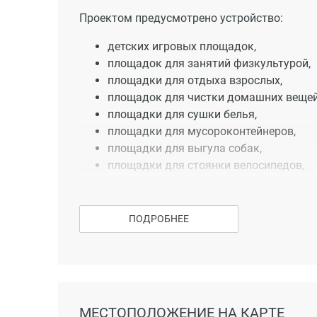
Проектом предусмотрено устройство:
детских игровых площадок,
площадок для занятий физкультурой,
площадки для отдыха взрослых,
площадок для чистки домашних вещей
площадки для сушки белья,
площадки для мусороконтейнеров,
площадки для выгула собак,
площадки для стоянки велосипедов,
автостоянок.
Микрорайон имеет большие перспективы дл
ПОДРОБНЕЕ
инфраструктуры и благоустройства: детски
предприятия общественно-делового назнач
транспорта в шаговой доступности (400 м),
шумной автомагистрали.
Вся свободная от застройки территория оз
МЕСТОПОЛОЖЕНИЕ НА КАРТЕ