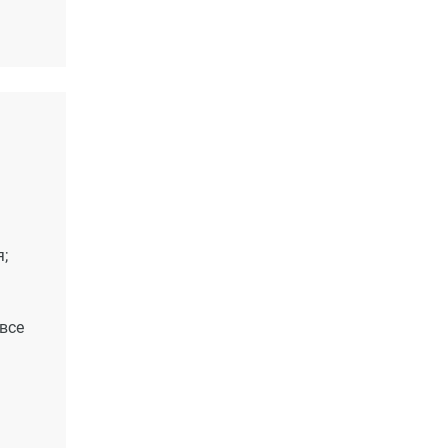
;
все