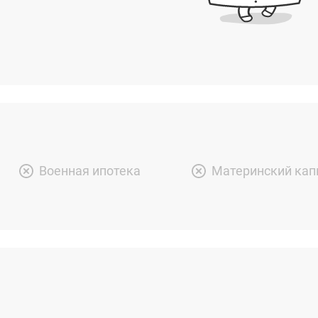
Военная ипотека
Материнский кап