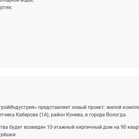
ргии;
 квартире;
го транспорта;
школы;
ления работают все необходимые системы жизнеобеспечени
е, отопление, лифты, домофон).
ройИндустрия» представляет новый проект: жилой компл
тчика Каберова (1А), район Конева, в городе Вологда.
сравнении с общегородским благодаря новой собственной
ства будет возведен 10-этажный кирпичный дом на 90 квар
трёшки.