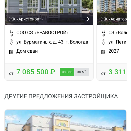
ЖК «Аристократ»
ЖК «Авиатор»
ООО СЗ «БРАВОСТРОЙ»
СЗ «Воло
ул. Бурмагиных, д. 43, г. Вологда
ул. Петина
Дом сдан
2027
7 085 500
3 311
2
за все
за м
от
от
ДРУГИЕ ПРЕДЛОЖЕНИЯ ЗАСТРОЙЩИКА