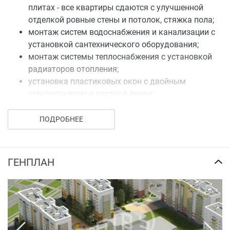
плитах - все квартиры сдаются с улучшенной
отделкой ровные стены и потолок, стяжка пола;
монтаж систем водоснабжения и канализации с
установкой сантехнического оборудования;
монтаж системы теплоснабжения с установкой
радиаторов отопления;
установка пластиковых окон с двойным
стеклопакетом и входной двери;
установка электрической плиты;
установка счетчиков учета горячей и холодной
ПОДРОБНЕЕ
воды;
установка счетчиков учета электроэнергии;
покраска труб, радиаторов.
ГЕНПЛАН