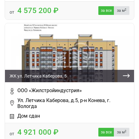
4 575 200
2
за все
за м
от
ЖК ул. Летчика Каберова, 5
ООО «Жилстройиндустрия»
Ул. Летчика Каберова, д.5, р-н Конева, г.
Вологда
Дом сдан
4 921 000
2
за все
за м
от