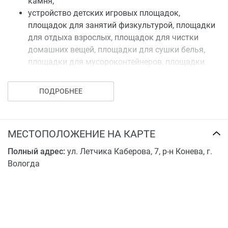
камня;
устройство детских игровых площадок,
площадок для занятий физкультурой, площадки
для отдыха взрослых, площадок для чистки
домашних вещей, площадки для сушки белья,
площадки для мусороконтейнеров, площадки
для выгула собак, площадки для стоянки
велосипедов, автостоянок; – свободная от
ПОДРОБНЕЕ
застройки территория озеленяется путем
посадки высокорастущих деревьев,
декоративных кустарников и засевом газонов.
МЕСТОПОЛОЖЕНИЕ НА КАРТЕ
Купить квартиру в ЖК по ул. Маршала Конева, 19
Полный адрес:
ул. Летчика Каберова, 7, р-н Конева, г.
можно от в ипотеку от банков-партнеров.
Вологда