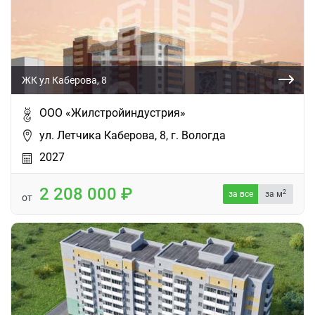
ЖК ул Каберова, 8
ООО «Жилстройиндустрия»
ул. Летчика Каберова, 8, г. Вологда
2027
2 208 000
2
за все
за м
от