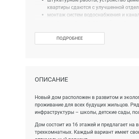
квартиры сдаются с улучшенной отделк
монтаж систем водоснабжения и канал
монтаж системы теплоснабжения с уст
установка пластиковых окон с двойны
установка счетчиков учета горячей и 
ПОДРОБНЕЕ
установка счетчиков учета электроэне
Отличительные особенности проекта:
панорамные виды на верхних этажах,
удобное расположение дома .
ОПИСАНИЕ
микрорайон с развитой инфраструктур
Важное преимущество - с первого дня засе
Новый дом расположен в развитом и эколог
жилого дома (водоснабжение, водоотведени
проживание для всех будущих жильцов. Ря
инфраструктуры – школы, детские сады, по
Дом состоит из 16 этажей и предлагает на
трехкомнатных. Каждый вариант имеет сво