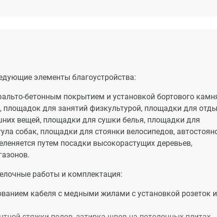
едующие элементы благоустройства:
сфальто-бетонным покрытием и установкой бортового камня
, площадок для занятий физкультурой, площадки для отд
них вещей, площадки для сушки белья, площадки для
ула собак, площадки для стоянки велосипедов, автостояно
зеленяется путем посадки высокорастущих деревьев,
газонов.
елочные работы и комплектация:
ованием кабеля с медными жилами с установкой розеток и
тной стяжки полов, затирка швов на потолочных плитах - 