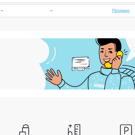
–
–
Продано