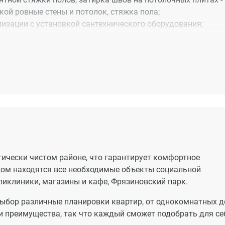
ой ровные стены и потолок, стяжка пола;
изации с установкой сантехнического оборудования;
ановкой радиаторов отопления;
м стеклопакетом;
холодной воды;
ргии;
ой, школы, детские сады;
ления работают все необходимые системы жизнеобеспечен
ически чистом районе, что гарантирует комфортное
е, отопление, лифты, домофон).
дом находятся все необходимые объекты социальной
ликлиники, магазины и кафе, Фрязиновский парк.
 выбор различные планировки квартир, от однокомнатных д
и преимущества, так что каждый сможет подобрать для се