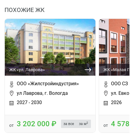
ПОХОЖИЕ ЖК
ЖК «ул. Лаврова»
ЖК «Малая Го
ООО «Жилстройиндустрия»
ООО СЗ «
ул Лаврова, г. Вологда
ул. Евковс
2027 - 2030
2026
3 202 000
4 578
2
за все
за м
от
от