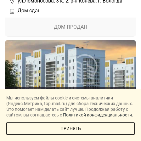
ул.Ломоносова, 3 к. 2, р-н Конева, г. Вологда
Дом сдан
ДОМ ПРОДАН
ЖК Южный-3, 14 (Ломоносова, 3 к1)
Мы используем файлы cookie и системы аналитики
(Яндекс.Метрика, top.mail.ru) для сбора технических данных.
ООО «Жилстройиндустрия»
Это помогает нам делать сайт лучше. Продолжая работу с
сайтом, вы соглашаетесь с
Политикой конфиденциальности.
ул.Ломоносова, 3 к. 1, р-н Конева, г. Вологда
ПОЗВОНИТЕ МНЕ
Дом сдан
ПРИНЯТЬ