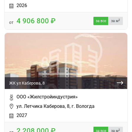
2026
4 906 800
2
за все
за м
от
ЖК ул Каберова, 8
ООО «Жилстройиндустрия»
ул. Летчика Каберова, 8, г. Вологда
2027
2 208 000
2
за все
за м