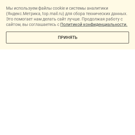
Мы используем файлы cookie и системы аналитики
Застройщики
(Яндекс.Метрика, top.mail.ru) для сбора технических данных.
Ипотека
Это помогает нам делать сайт лучше. Продолжая работу с
сайтом, вы соглашаетесь с
Политикой конфиденциальности.
Новости
ПОЗВОНИТЕ МНЕ
ПРИНЯТЬ
Полезная информация
Видеообзоры ЖК
Реклама
О проекте
New homes in Dubai
New homes in London