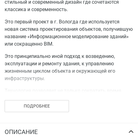
стильный и современный дизайн где сочетаются
классика и современность.
Это первый проект в г. Вологда где используется
новая система проектирования объектов, получившую
название «Информационное моделирование зданий»
или сокращенно BIM.
Это принципиально иной подход к возведению,
эксплуатации и ремонту здания, к управлению
жизненным циклом объекта и окружающей его
инфраструктуры.
Технология позволяет не только сократить время
создания проекта, но и добиться наибольшей
точности в технических и технологических
ПОДРОБНЕЕ
показателях.
Высокий уровень жизни в Жилом Комплексе
ОПИСАНИЕ
«Манчестер» обеспечат современные инженерные