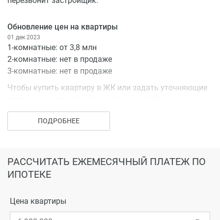
перезвонит застройщик.
Обновление цен на квартиры
01 дек 2023
1-комнатные: от 3,8 млн
2-комнатные: нет в продаже
3-комнатные: нет в продаже
Чтобы купить квартиру в ЖК или задать уточняющие
вопросы – оставьте свою заявку на сайте и вам
перезвонит застройщик.
ПОДРОБНЕЕ
Обновление цен на квартиры
01 дек 2023
1-комнатные: от 4,1 млн
РАССЧИТАТЬ ЕЖЕМЕСЯЧНЫЙ ПЛАТЕЖ ПО
2-комнатные: нет в продаже
ИПОТЕКЕ
3-комнатные: нет в продаже
Чтобы купить квартиру в ЖК или задать уточняющие
Цена квартиры
вопросы – оставьте свою заявку на сайте и вам