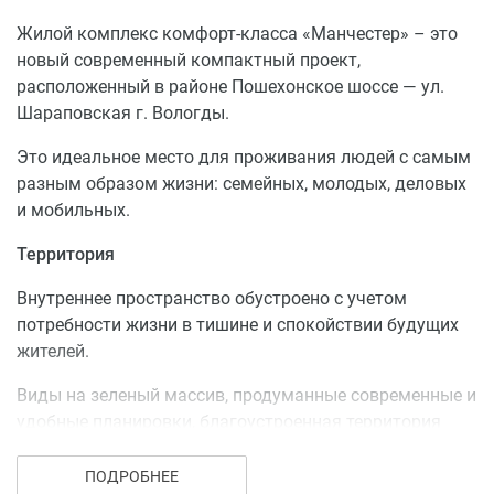
решения.
Жилой комплекс комфорт-класса «Манчестер» – это
Все это гарантирует безупречный комфорт
новый современный компактный проект,
проживания, долговечность и эффективность
расположенный в районе Пошехонское шоссе — ул.
эксплуатации.
Шараповская г. Вологды.
Фасады дома отличаются лаконичностью форм, в
Это идеальное место для проживания людей с самым
оформлении используются сдержанные контрастные
разным образом жизни: семейных, молодых, деловых
тона. Все это делает комплекс привлекательным с
и мобильных.
практической и эстетической точек зрения.
Территория
Квартиры
Внутреннее пространство обустроено с учетом
Интерьеры входных групп и общественных
потребности жизни в тишине и спокойствии будущих
пространств выполнены по дизайн-проекту, который
жителей.
объединяет разные по назначению зоны в единый
стилевой ансамбль.
Виды на зеленый массив, продуманные современные и
удобные планировки, благоустроенная территория
Квартиры в жилом комплексе сдаются с пред
закрытого типа + детские и спортивные площадки с
чистовой отделкой.
видеонаблюдением, концепция «двор без машин»,
ПОДРОБНЕЕ