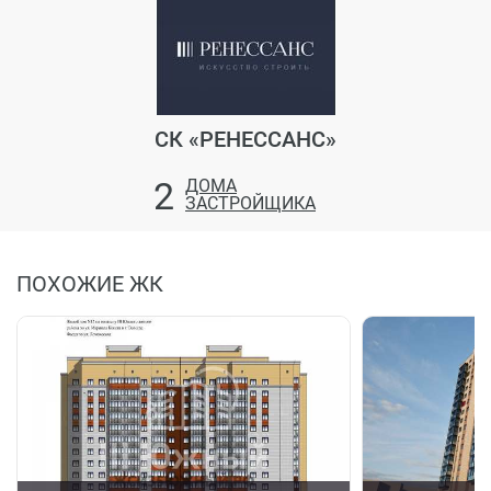
Новые фотографии со стройплощадки уже на сайте!
Посмотреть динамику строительства можно в разделе
«фотоотчет».
Чтобы купить квартиру в Вологде в ЖК Манчестер или
задать уточняющие вопросы – оставьте свою заявку
СК «РЕНЕССАНС»
на сайте и вам перезвонит застройщик.
2
ДОМА
ЗАСТРОЙЩИКА
Строительство квартир ЖК Манчестер – июнь 2022
20 июн 2022
Новые фотографии со стройплощадки уже на сайте!
ПОХОЖИЕ ЖК
Посмотреть динамику строительства можно в разделе
«фотоотчет».
Чтобы купить квартиру в Вологде в ЖК Манчестер или
задать уточняющие вопросы – оставьте свою заявку
на сайте и вам перезвонит застройщик.
Строительство квартир ЖК Манчестер – май 2022