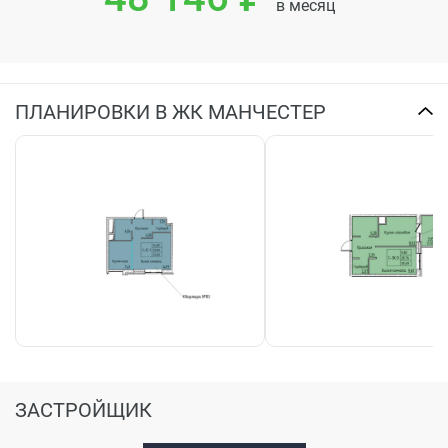
в месяц
Чтобы купить квартиру в Вологде в ЖК Манчестер или
задать уточняющие вопросы – оставьте свою заявку
на сайте и вам перезвонит застройщик.
ПЛАНИРОВКИ В ЖК МАНЧЕСТЕР
Строительство квартир ЖК Манчестер – август 2022
30 авг 2022
Новые фотографии со стройплощадки уже на сайте!
Посмотреть динамику строительства можно в разделе
«фотоотчет».
Дом построен, ведутся внутренние работы.
Впереди еще работа по благоутройству территории.
Чтобы купить квартиру в Вологде в ЖК Манчестер или
задать уточняющие вопросы – оставьте свою заявку
на сайте и вам перезвонит застройщик.
ЗАСТРОЙЩИК
Строительство квартир ЖК Манчестер – июль 2022
05 авг 2022