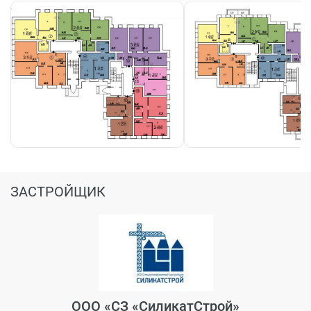
ЗАСТРОЙЩИК
ООО «СЗ «СиликатСтрой»