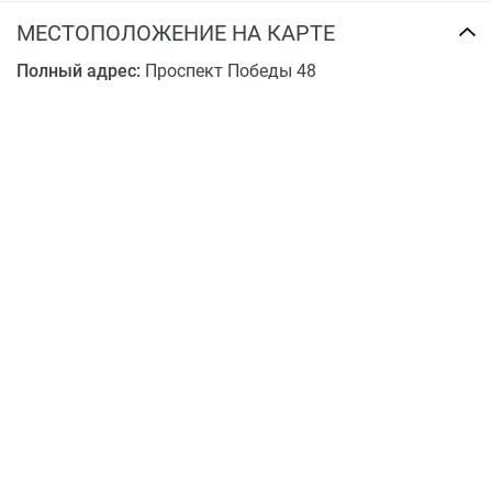
балконов. Квартиры передаются участникам долевого
МЕСТОПОЛОЖЕНИЕ НА КАРТЕ
строительства подготовленными под чистовую
Полный адрес:
Проспект Победы 48
отделку.