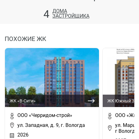
4
ДОМА
ЗАСТРОЙЩИКА
ПОХОЖИЕ ЖК
ЖК «В-Сити»
ЖК Южный 3, 
ООО «Черридом-строй»
ООО «Жил
ул. Западная, д. 9, г. Вологда
ул. Марша
г Вологда
2026