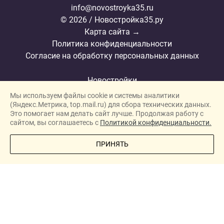
info@novostroyka35.ru
© 2026 / Новостройка35.ру
Карта сайта →
Политика конфиденциальности
Согласие на обработку персональных данных
Новостройки
Мы используем файлы cookie и системы аналитики
Застройщики
(Яндекс.Метрика, top.mail.ru) для сбора технических данных.
Ипотека
Это помогает нам делать сайт лучше. Продолжая работу с
сайтом, вы соглашаетесь с
Политикой конфиденциальности.
Новости
ПОЗВОНИТЕ МНЕ
ПРИНЯТЬ
Полезная информация
Видеообзоры ЖК
Реклама
О проекте