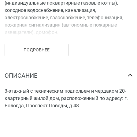
(индивидуальные поквартирные газовые котлы),
холодное водоснабжение, канализация,
электроснабжение, газоснабжение, телефонизация,
пожарная сигнализация (автономные пожарные
извещатели), домофон.
Количество квартир–20, из них:
ПОДРОБНЕЕ
- 1-но комнатных – 9 квартир – общей проектной
площадью от 39,16м2 до 49,79м2;
ОПИСАНИЕ
- 2-х комнатных – 5 квартир – общей проектной
площадью от 61,40м2 до 66,55м2;
3-этажный с техническим подпольем и чердаком 20-
- 3-х комнатных – 5 квартир – общей проектной
квартирный жилой дом, расположенный по адресу: г.
площадью от 78,24м2 до 114,47м2;
Вологда, Проспект Победы, д.48
- 6-ти комнатных – 1 квартира – общей проектной
площадью от 228,91м2.
Площадь квартир указана без учета площади