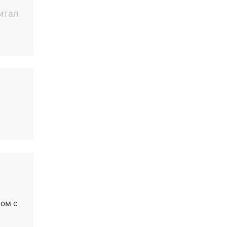
итал
ом с