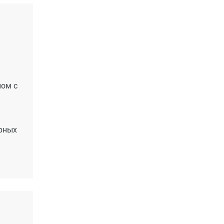
лом с
арных