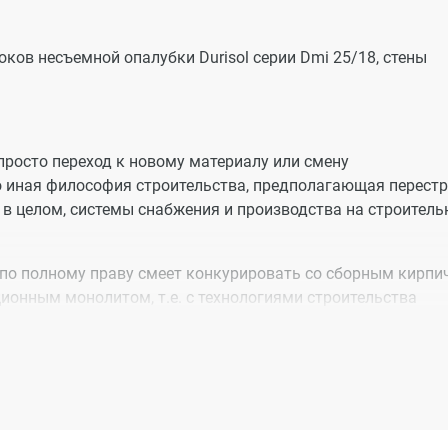
ков несъемной опалубки Durisol серии Dmi 25/18, стены
 просто переход к новому материалу или смену
о иная философия строительства, предполагающая перест
 в целом, системы снабжения и производства на строител
то по полному праву смеет конкурировать со сборным кирпи
онным монолитом, т.е. с технологиями строительства
ьный срок эксплуатации.
 – это смелый шаг в будущее, который избавит Вас от тех
аботе с кирпичом и сборным железобетоном.