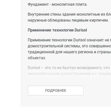
Фундамент - монолитная плита.
Внутренние стены здания монолитные из бло
наружные облицованы лицевым кирпичем.
Применение технологии Durisol
Применение технологии Durisol означает не
домостроительной системы, это совершенн
традиционной для нашего региона и страны
объектах.
Durisol – это то из быстро возводимого, ч
железобетонным домостроением и с традици
добротных зданий, рассчитанных на длител
Переход к использованию технологии Durisol
ПОДРОБНЕЕ
проблем, которые давно надоели Вам при р