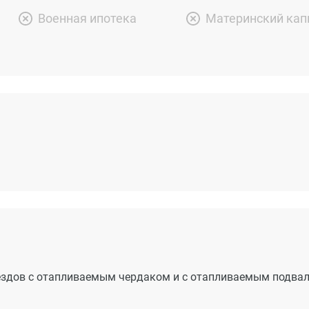
Военная ипотека
Материнский кап
ездов с отапливаемым чердаком и с отапливаемым подвал