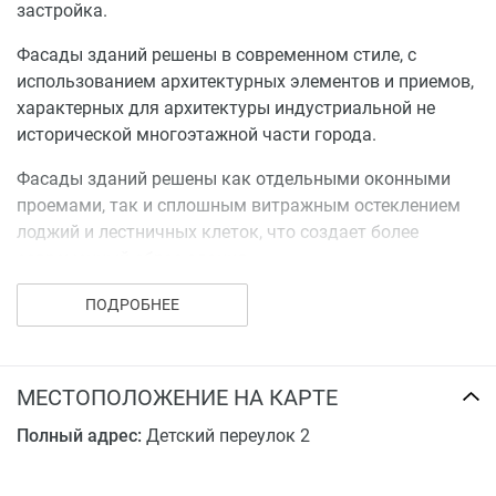
уровень комфортности.
застройка.
Кроме устройства проездов и тротуаров для жителей
Фасады зданий решены в современном стиле, с
жилых домов предусмотрена площадка для отдыха
использованием архитектурных элементов и приемов,
взрослого населения, детская площадка,
характерных для архитектуры индустриальной не
физкультурная площадка, площадки для сушки и
исторической многоэтажной части города.
чистки, а так же площадка для мусорных контейнеров.
Проектом предусматривается посадка кустов и
Фасады зданий решены как отдельными оконными
деревьев.
проемами, так и сплошным витражным остеклением
лоджий и лестничных клеток, что создает более
современный образ здания.
ПОДРОБНЕЕ
МЕСТОПОЛОЖЕНИЕ НА КАРТЕ
Полный адрес:
Детский переулок 2