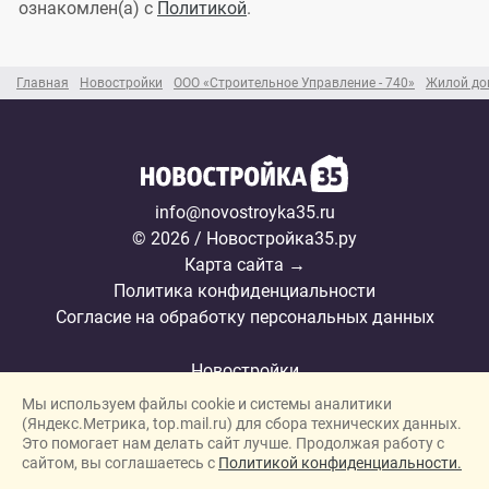
ознакомлен(а) с
Политикой
.
Главная
Новостройки
ООО «Строительное Управление - 740»
Жилой дом
info@novostroyka35.ru
© 2026 / Новостройка35.ру
Карта сайта →
Политика конфиденциальности
Согласие на обработку персональных данных
Новостройки
Мы используем файлы cookie и системы аналитики
Застройщики
(Яндекс.Метрика, top.mail.ru) для сбора технических данных.
Ипотека
Это помогает нам делать сайт лучше. Продолжая работу с
сайтом, вы соглашаетесь с
Политикой конфиденциальности.
Новости