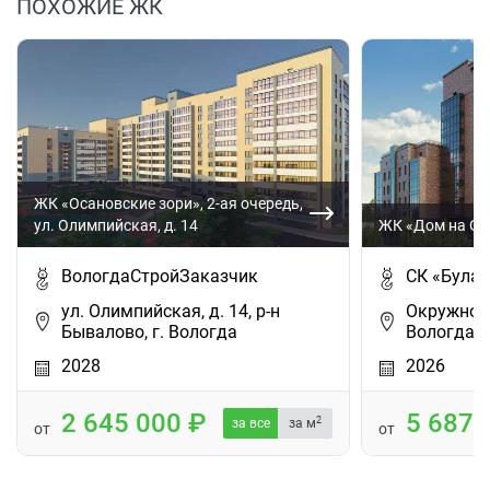
ПОХОЖИЕ ЖК
ЖК «Осановские зори», 2-ая очередь,
ул. Олимпийская, д. 14
ЖК «Дом на О
ВологдаСтройЗаказчик
СК «Булат
ул. Олимпийская, д. 14, р-н
Окружное ш
Бывалово, г. Вологда
Вологда
2028
2026
2 645 000
5 687
2
за все
за м
от
от