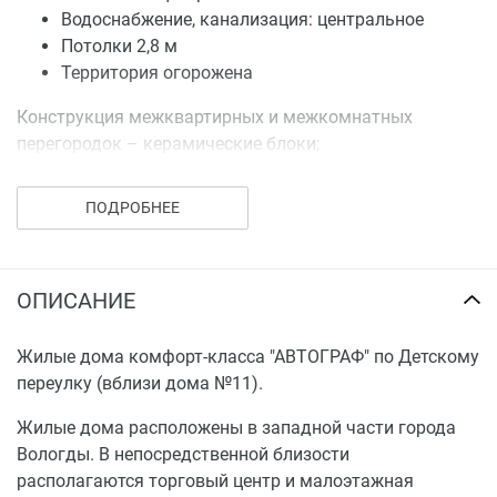
Водоснабжение, канализация: центральное
Потолки 2,8 м
Территория огорожена
Конструкция межквартирных и межкомнатных
перегородок – керамические блоки;
Для снижения шума предусмотрено устройство
ПОДРОБНЕЕ
звукоизоляции.
Проектной документацией предусматривается
устройство парковки автомобилей для жителей
ОПИСАНИЕ
проектируемых домов. Въезд и выезд автомобилей на
территорию двора жилых домов осуществляется с
Жилые дома комфорт-класса "АВТОГРАФ" по Детскому
Детского переулка. Для обеспечения нормальных
переулку (вблизи дома №11).
функциональных, санитарно-гигиенических и
эстетических условий на участке проектирования
Жилые дома расположены в западной части города
предусматривается соответствующее благоустройство
Вологды. В непосредственной близости
и озеленение территории, обеспечивающее высокий
располагаются торговый центр и малоэтажная