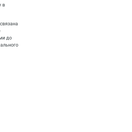
у в
 связана
е
ми до
нального