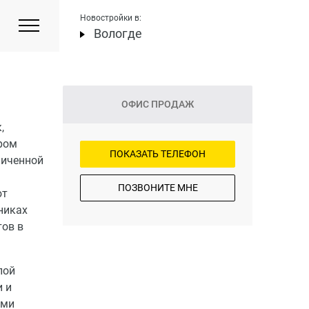
Новостройки в:
Вологде
ОФИС ПРОДАЖ
,
ром
ПОКАЗАТЬ ТЕЛЕФОН
ниченной
ПОЗВОНИТЕ МНЕ
ют
никах
тов в
лой
 и
ыми