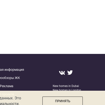
ая информация
еообзоры ЖК
Реклама
New homes in Dubai
New homes in London
О проекте
 данных. Это
ПРИНЯТЬ
иальности.