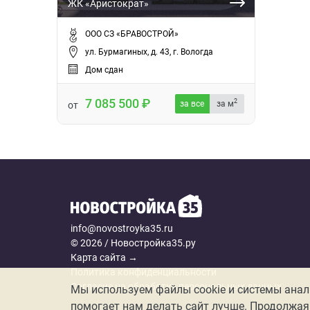
ЖК «Аристократ»
ООО СЗ «БРАВОСТРОЙ»
ул. Бурмагиных, д. 43, г. Вологда
Дом сдан
7 085 500
2
за все
за м
от
info@novostroyka35.ru
© 2026 / Новостройка35.ру
Карта сайта →
Политика конфиденциальности
Согласие на обработку персональных данных
Мы используем файлы cookie и системы аналит
помогает нам делать сайт лучше. Продолжая 