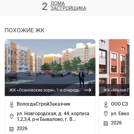
2
ДОМА
ЗАСТРОЙЩИКА
ПОХОЖИЕ ЖК
ЖК «Осановские зори», 1-я очередь
ЖК «Малая Го
ВологдаСтройЗаказчик
ООО СЗ «
ул. Новгородская, д. 44, корпуса
ул. Евковс
1,2,3,4, р-н Бывалово, г. В…
2026
2026