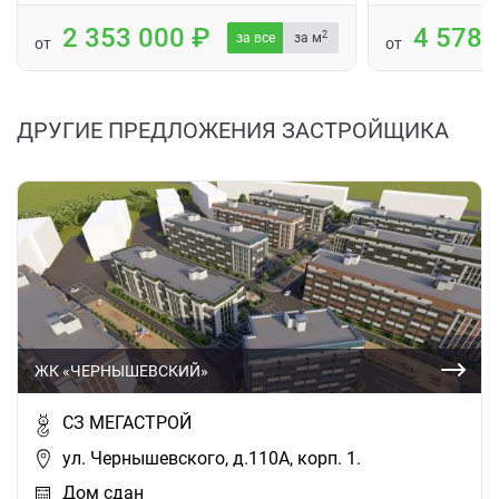
2 353 000
4 578
2
за все
за м
от
от
ДРУГИЕ ПРЕДЛОЖЕНИЯ ЗАСТРОЙЩИКА
ЖК «ЧЕРНЫШЕВСКИЙ»
СЗ МЕГАСТРОЙ
ул. Чернышевского, д.110А, корп. 1.
Дом сдан