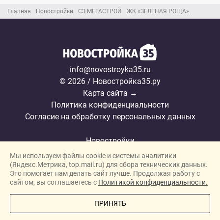
Главная
Новостройки
СЗ МЕГАСТРОЙ
ЖК «ЗЕЛЕНАЯ РОЩА»
info@novostroyka35.ru
© 2026 / Новостройка35.ру
Карта сайта →
Политика конфиденциальности
Согласие на обработку персональных данных
Новостройки
Мы используем файлы cookie и системы аналитики
Застройщики
(Яндекс.Метрика, top.mail.ru) для сбора технических данных.
Ипотека
Это помогает нам делать сайт лучше. Продолжая работу с
сайтом, вы соглашаетесь с
Политикой конфиденциальности.
Новости
ПОЗВОНИТЕ МНЕ
ПРИНЯТЬ
Полезная информация