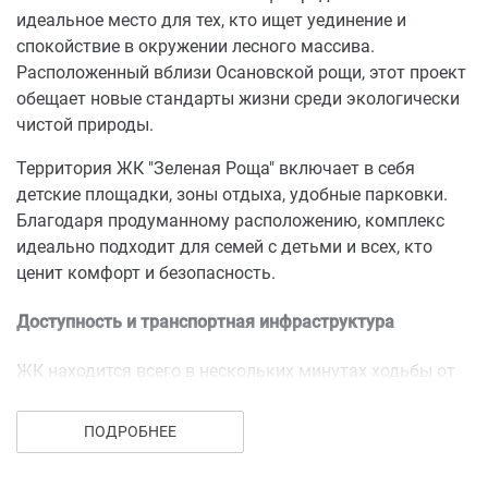
идеальное место для тех, кто ищет уединение и
спокойствие в окружении лесного массива.
Расположенный вблизи Осановской рощи, этот проект
обещает новые стандарты жизни среди экологически
чистой природы.
Территория ЖК "Зеленая Роща" включает в себя
детские площадки, зоны отдыха, удобные парковки.
Благодаря продуманному расположению, комплекс
идеально подходит для семей с детьми и всех, кто
ценит комфорт и безопасность.
Доступность и транспортная инфраструктура
ЖК находится всего в нескольких минутах ходьбы от
Осановской рощи, обеспечивая доступ к зонам для
прогулок и отдыха.
ПОДРОБНЕЕ
Дом расположен в активно развивающемся районе
нашего города, всё самое необходимое рядом –