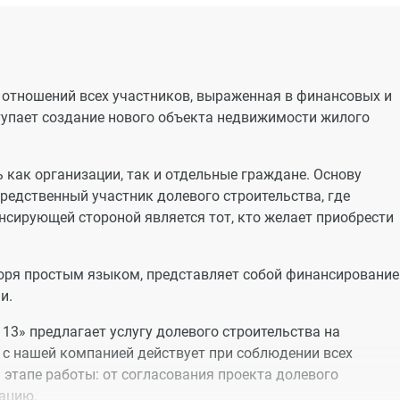
 радиаторов отопления, монтаж систем водоснабжения и
оборудования (унитаз, раковина-тюльпан, ванна).
счет выполняют отделочные работы в квартире после сдач
 отношений всех участников, выраженная в финансовых и
тупает создание нового объекта недвижимости жилого
 как организации, так и отдельные граждане. Основу
редственный участник долевого строительства, где
нсирующей стороной является тот, кто желает приобрести
воря простым языком, представляет собой финансирование
и.
13» предлагает услугу долевого строительства на
 с нашей компанией действует при соблюдении всех
этапе работы: от согласования проекта долевого
тацию.