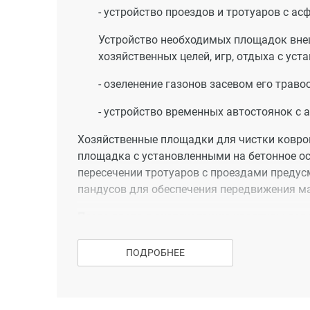
- устройство проездов и тротуаров с 
Устройство необходимых площадок внеш
хозяйственных целей, игр, отдыха с ус
- озеленение газонов засевом его трав
- устройство временных автостоянок с
Хозяйственные площадки для чистки ковро
площадка с установленными на бетонное о
пересечении тротуаров с проездами преду
пандусов для обеспечения передвижения м
После ввода в эксплуатацию квартиры пер
которая включает в себя следующие виды 
ПОДРОБНЕЕ
штукатурка стен, перетирка рустов без пер
установки межкомнатных дверей, установка
электротехнические работы, включая устан