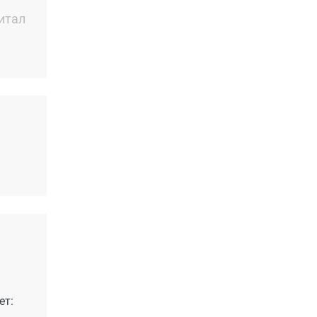
итал
ет: