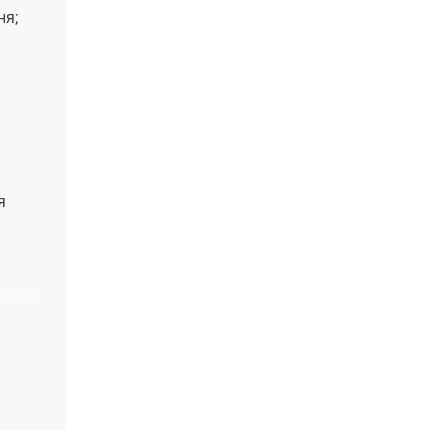
ня;
я
ез