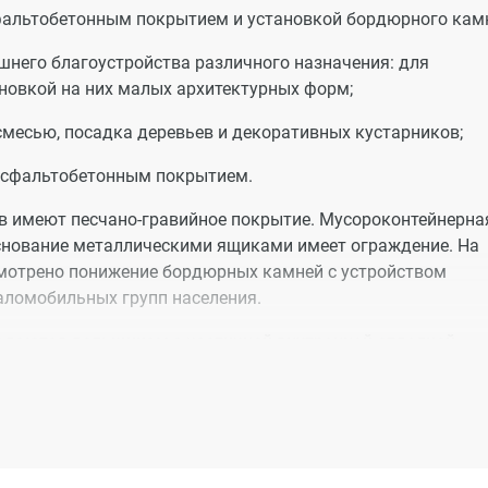
асфальтобетонным покрытием и установкой бордюрного кам
него благоустройства различного назначения: для
тановкой на них малых архитектурных форм;
осмесью, посадка деревьев и декоративных кустарников;
 асфальтобетонным покрытием.
в имеют песчано-гравийное покрытие. Мусороконтейнерна
снование металлическими ящиками имеет ограждение. На
смотрено понижение бордюрных камней с устройством
аломобильных групп населения.
едаются дольщикам с частичной внутренней отделкой,
работ:
етирки потолков, стяжка пола, установка входных дверей б
 газовой плиты, установка пластиковых стеклопакетов,
овку оборудования (розеток, выключателей), работы по