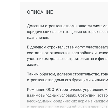
теплоснабжению с установкой алюминиевых
канализации с установкой сантехнического 
ОПИСАНИЕ
Дольщики собственными силами и за свой 
дома в эксплуатацию.
Долевым строительством является система
юридических аспектах, целью которых выс
назначения.
В долевом строительстве могут участвовать
составляют отношения: застройщик и непос
участником долевого строительства и фина
жилье.
Таким образом, долевое строительство, го
строительства дома его будущими жильцам
Компания ООО «Строительное управление – 
взаимовыгодных условиях. Сотрудничество
необходимых юридических норм на каждом 
строительства до сдачи объекта в эксплуа