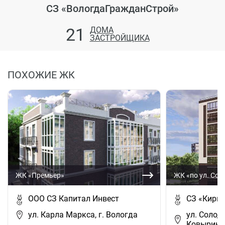
СЗ «ВологдаГражданСтрой»
21
ДОМА
ЗАСТРОЙЩИКА
ПОХОЖИЕ ЖК
ЖК «Премьер»
ЖК «по ул. Сол
ООО СЗ Капитал Инвест
СЗ «Кирп
ул. Карла Маркса, г. Вологда
ул. Солоду
Ковырино 