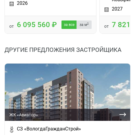
2026
2027
6 095 560
7 821
2
за все
за м
от
от
ДРУГИЕ ПРЕДЛОЖЕНИЯ ЗАСТРОЙЩИКА
ЖК «Авиатор»
СЗ «ВологдаГражданСтрой»