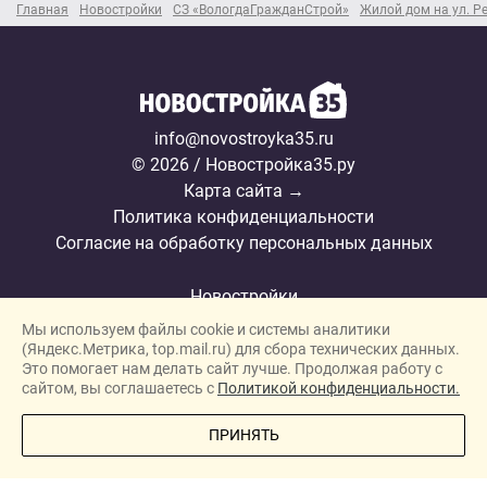
Главная
Новостройки
СЗ «ВологдаГражданСтрой»
Жилой дом на ул. Р
info@novostroyka35.ru
© 2026 / Новостройка35.ру
Карта сайта →
Политика конфиденциальности
Согласие на обработку персональных данных
Новостройки
Мы используем файлы cookie и системы аналитики
Застройщики
(Яндекс.Метрика, top.mail.ru) для сбора технических данных.
Ипотека
Это помогает нам делать сайт лучше. Продолжая работу с
сайтом, вы соглашаетесь с
Политикой конфиденциальности.
Новости
ПОЗВОНИТЕ МНЕ
ПРИНЯТЬ
Полезная информация
Видеообзоры ЖК