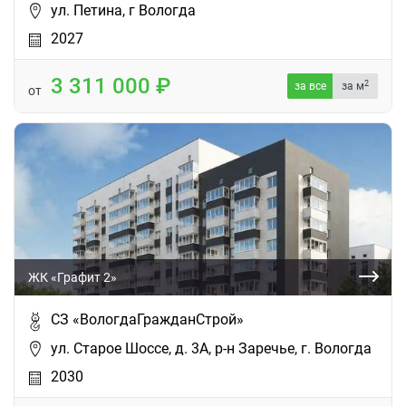
ул. Петина, г Вологда
2027
3 311 000
2
за все
за м
от
ЖК «Графит 2»
СЗ «ВологдаГражданСтрой»
ул. Старое Шоссе, д. 3А, р-н Заречье, г. Вологда
2030