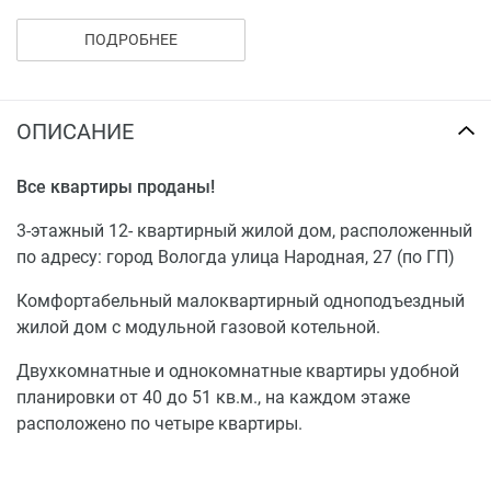
Квартиры передаются участникам долевого
ПОДРОБНЕЕ
строительства в следующей готовности:
- внутренние кирпичные стены квартир
ОПИСАНИЕ
отштукатуриваются, не производится
выравнивание стен шпаклевкой, сухими смесями и
Все квартиры проданы!
т.д.;
- на внутриквартирных перегородках производится
3-этажный 12- квартирный жилой дом, расположенный
затирка швов;
по адресу: город Вологда улица Народная, 27 (по ГП)
- на потолках выполняются работы по перетирке
межплиточных швов цементно-известковым
Комфортабельный малоквартирный одноподъездный
раствором;
жилой дом с модульной газовой котельной.
- штукатурка и выравнивание потолков не
Двухкомнатные и однокомнатные квартиры удобной
производится;
планировки от 40 до 51 кв.м., на каждом этаже
- полы: в жилых помещениях, коридорах, кухнях –
расположено по четыре квартиры.
цементная стяжка;
- в ванных комнатах и санузлах – цементная
стяжка;