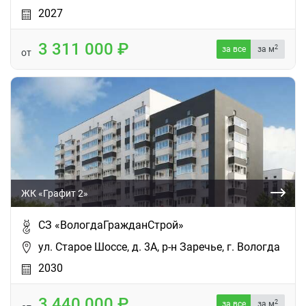
2027
3 311 000
2
за все
за м
от
ЖК «Графит 2»
СЗ «ВологдаГражданСтрой»
ул. Старое Шоссе, д. 3А, р-н Заречье, г. Вологда
2030
3 440 000
2
за все
за м