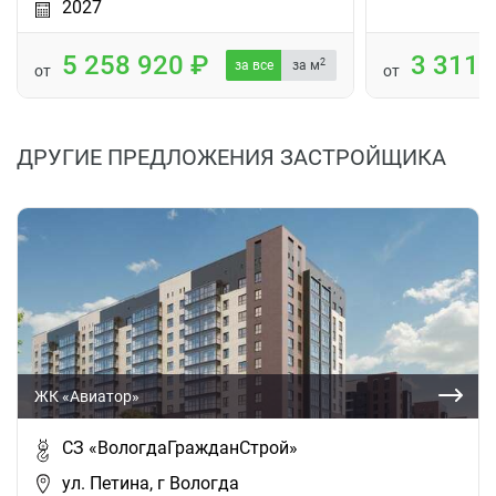
2027
5 258 920
3 311
2
за все
за м
от
от
ДРУГИЕ ПРЕДЛОЖЕНИЯ ЗАСТРОЙЩИКА
ЖК «Авиатор»
СЗ «ВологдаГражданСтрой»
ул. Петина, г Вологда