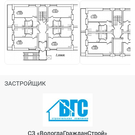
ЗАСТРОЙЩИК
СЗ «ВологдаГражданСтрой»