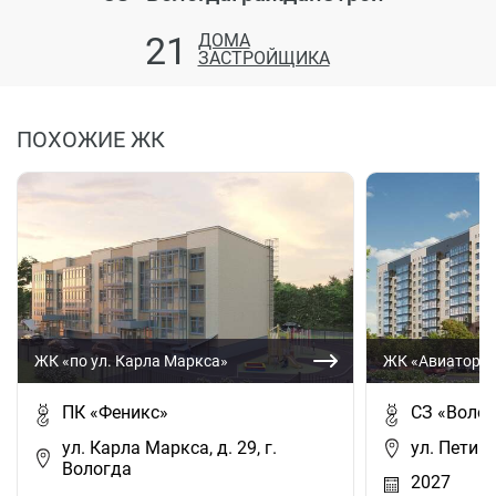
21
ДОМА
ЗАСТРОЙЩИКА
ПОХОЖИЕ ЖК
ЖК «по ул. Карла Маркса»
ЖК «Авиатор»
ПК «Феникс»
СЗ «Воло
ул. Карла Маркса, д. 29, г.
ул. Петина
Вологда
2027