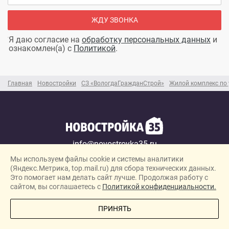
ЖДУ ЗВОНКА
Я даю согласие на
обработку персональных данных
и
ознакомлен(а) с
Политикой
.
Главная
Новостройки
СЗ «ВологдаГражданСтрой»
Жилой комплекс по 
info@novostroyka35.ru
© 2026 / Новостройка35.ру
Мы используем файлы cookie и системы аналитики
Карта сайта →
(Яндекс.Метрика, top.mail.ru) для сбора технических данных.
Это помогает нам делать сайт лучше. Продолжая работу с
Политика конфиденциальности
сайтом, вы соглашаетесь с
Политикой конфиденциальности.
Согласие на обработку персональных данных
ПОЗВОНИТЕ МНЕ
ПРИНЯТЬ
Новостройки