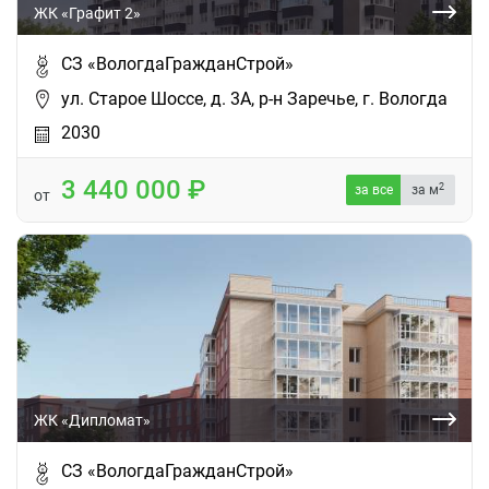
ЖК «Графит 2»
СЗ «ВологдаГражданСтрой»
ул. Старое Шоссе, д. 3А, р-н Заречье, г. Вологда
2030
3 440 000
2
за все
за м
от
ЖК «Дипломат»
СЗ «ВологдаГражданСтрой»