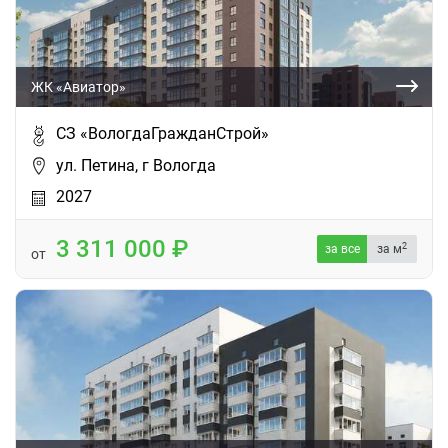
ЖК «Авиатор»
СЗ «ВологдаГражданСтрой»
ул. Петина, г Вологда
2027
3 311 000
2
за все
за м
от