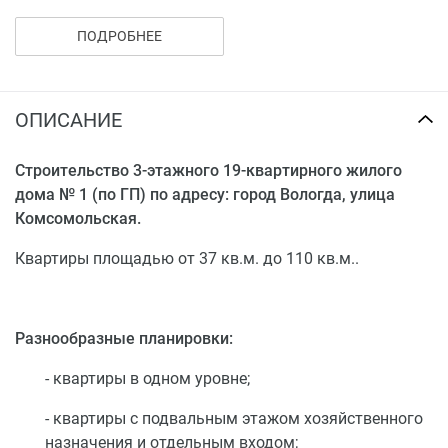
газоснабжения, отопление газовое от собственной
ПОДРОБНЕЕ
теплогенераторной, пристроенной к данному жилому
дому, телефонизация. Все инженерные коммуникации
подключаются к городским сетям.
ОПИСАНИЕ
Квартиры передаются участникам долевого
строительства в следующей готовности:
Строительство 3-этажного 19-квартирного жилого
дома № 1 (по ГП) по адресу: город Вологда, улица
- внутренние кирпичные стены квартир
Комсомольская.
отштукатуриваются, не производится
выравнивание стен шпаклевкой, сухими смесями и
Квартиры площадью от 37 кв.м. до 110 кв.м..
т.д.;
- на внутриквартирных перегородках производится
затирка швов;
Разнообразные планировки:
- на потолках выполняются работы по перетирке
- квартиры в одном уровне;
межплиточных швов цементно-известковым
раствором;
- квартиры с подвальным этажом хозяйственного
назначения и отдельным входом;