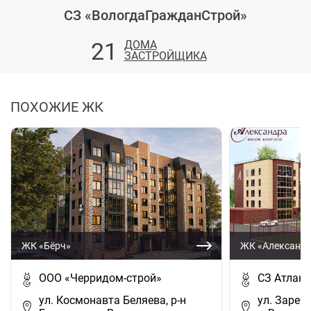
СЗ «ВологдаГражданСтрой»
21
ДОМА
ЗАСТРОЙЩИКА
ПОХОЖИЕ ЖК
ЖК «Бёрч»
ЖК «Александ
ООО «Черридом-строй»
СЗ Атлант
ул. Космонавта Беляева, р-н
ул. Заречн