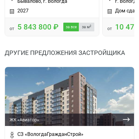
Бывалово, г. Вологда
г. Вологд
2027
Дом сдан
5 843 800
10 47
2
за все
за м
от
от
ДРУГИЕ ПРЕДЛОЖЕНИЯ ЗАСТРОЙЩИКА
ЖК «Авиатор»
СЗ «ВологдаГражданСтрой»