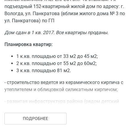
- двери на балконы и лоджии из ПВХ устанавливаются
подъездный 152-квартирный жилой дом по адресу: г.
и оборудуются замком с ручкой;
Вологда, ул. Панкратова (вблизи жилого дома № 3 по
- межкомнатные двери не устанавливаются, откосы
ул. Панкратова) по ГП
дверных проемов не отштукатуриваются;
отопление выполняется по проекту с использованием
Дом сдан в 1 кв. 2017. Все квартиры проданы.
в качестве отопительных приборов алюминиевые
радиаторов, трубы стальные;
Планировка квартир:
- отопление центральное;
1 к.кв. площадью от 33 м2 до 45 м2;
- вентиляция выполняется в соответствии с проектом;-
2 к.кв. площадью от 55 м2 до 60м2;
водоснабжение и водоотведение - монтаж стояков с
3 к.кв. площадью 81 м2.
отводами с выполнением трубных разводок с
использованием пластиковых труб с установкой и
- строительство ведется из керамического кирпича с
подключением кухонной мойки и унитаза;
утеплителем и облицовкой силикатным кирпичом;
- устанавливаются счетчики горячего и холодного
водоснабжения;
- развитая инфраструктура района (рядом детский
-монтируются канализационные стояки с
сад, магазины, спортивный комплекс);
выполнением трубных разводок с использование
ПОДРОБНЕЕ
- транспортная доступность (остановки автобусов,
пластиковых
троллейбусов);
труб для подключения сантехприборов;