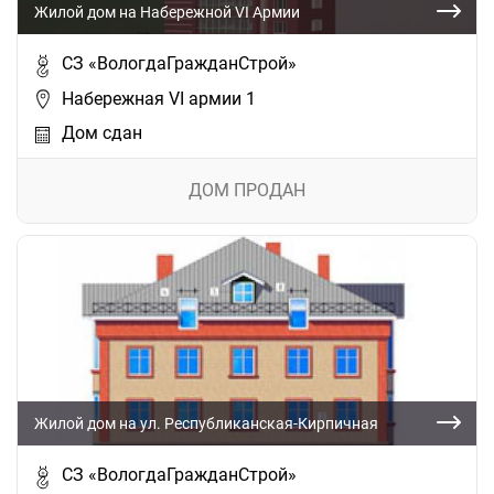
Жилой дом на Набережной VI Армии
СЗ «ВологдаГражданСтрой»
Набережная VI армии 1
Дом сдан
ДОМ ПРОДАН
Жилой дом на ул. Республиканская-Кирпичная
СЗ «ВологдаГражданСтрой»