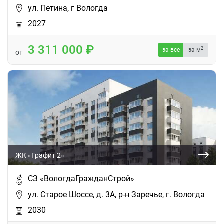
ул. Петина, г Вологда
2027
3 311 000
2
за все
за м
от
ЖК «Графит 2»
СЗ «ВологдаГражданСтрой»
ул. Старое Шоссе, д. 3А, р-н Заречье, г. Вологда
2030