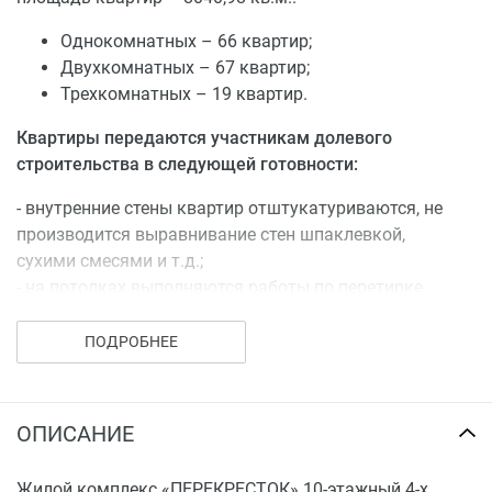
Однокомнатных – 66 квартир;
Двухкомнатных – 67 квартир;
Трехкомнатных – 19 квартир.
Квартиры передаются участникам долевого
строительства в следующей готовности:
- внутренние стены квартир отштукатуриваются, не
производится выравнивание стен шпаклевкой,
сухими смесями и т.д.;
- на потолках выполняются работы по перетирке
межплиточных швов цементно-известковым
раствором;
ПОДРОБНЕЕ
- штукатурка и выравнивание потолков не
производится;
- предусмотрена цементная стяжка полов;
ОПИСАНИЕ
- входные двери в квартиры – типовые по ГОСТу,
оборудуются замком и ручками;
Жилой комплекс «ПЕРЕКРЕСТОК» 10-этажный 4-х