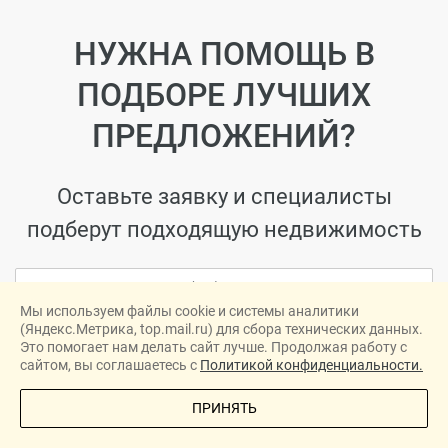
НУЖНА ПОМОЩЬ В
ПОДБОРЕ ЛУЧШИХ
ПРЕДЛОЖЕНИЙ?
Оставьте заявку и специалисты
подберут подходящую недвижимость
Мы используем файлы cookie и системы аналитики
(Яндекс.Метрика, top.mail.ru) для сбора технических данных.
ЖДУ ЗВОНКА
Это помогает нам делать сайт лучше. Продолжая работу с
сайтом, вы соглашаетесь с
Политикой конфиденциальности.
Я даю согласие на
обработку персональных данных
и
ознакомлен(а) с
Политикой
.
ПОЗВОНИТЕ МНЕ
ПРИНЯТЬ