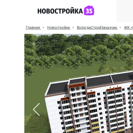
Главная
Новостройки
ВологдаСтройЗаказчик
ЖК «