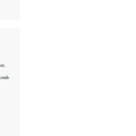
ию.
ней-