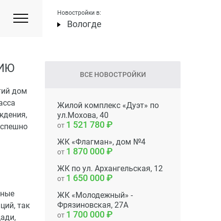
Новостройки в:
Вологде
ЦИЮ
ВСЕ НОВОСТРОЙКИ
тий дом
асса
Жилой комплекс «Дуэт» по
ждения,
ул.Мохова, 40
1 521 780
от
 успешно
ЖК «Флагман», дом №4
1 870 000
от
ЖК по ул. Архангельская, 12
1 650 000
от
чные
ЖК «Молодежный» -
Фрязиновская, 27А
ций, так
1 700 000
от
ади,