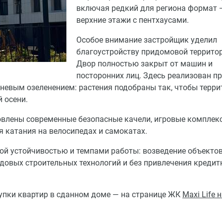
включая редкий для региона формат 
верхние этажи с пентхаусами.
Особое внимание застройщик уделил
благоустройству придомовой территор
Двор полностью закрыт от машин и
посторонних лиц. Здесь реализован п
невым озеленением: растения подобраны так, чтобы терри
 осени.
новлены современные безопасные качели, игровые комплек
 катания на велосипедах и самокатах.
ой устойчивостью и темпами работы: возведение объектов
редовых строительных технологий и без привлечения креди
купки квартир в сданном доме — на странице ЖК
Maxi Life 