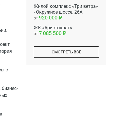
—
Жилой комплекс «Три ветра»
- Окружное шоссе, 26А
920 000
от
ЖК «Аристократ»
ии.
7 085 500
от
роект
тория
СМОТРЕТЬ ВСЕ
сы с
 бизнес-
тных
на