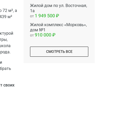
Жилой дом по ул. Восточная,
 72 м², а
1а
1 949 500
от
439 м²
Жилой комплекс «Морковь»,
дом №1
уктурой
910 000
от
тры,
 школа
рода.
СМОТРЕТЬ ВСЕ
и
ыбрать
т своих