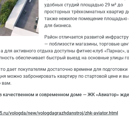
удобных студий площадью 29 м² до
просторных трёхкомнатных квартир до
также нежилое помещение площадью 
для бизнеса.
Район отличается развитой инфрастр
— поблизости магазины, торговые цен
, а для активного отдыха доступны фитнес-клуб «Парнас»,
упность обеспечивает быстрый выезд на основные улицы го
 что дает покупателям достаточно времени для подготовки 
дня можно забронировать квартиру по стартовой цене и в
 вам.
 в качественном и современном доме — ЖК «Авиатор» жде
35.ru/vologda/new/vologdagrazhdanstroj/zhk-aviator.html