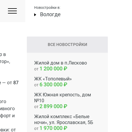
Новостройки в:
Вологде
ВСЕ НОВОСТРОЙКИ
р в
ор»,
Жилой дом в п.Лесково
1 200 000
от
ЖК «Тополевый»
е — от
87
6 300 000
от
ЖК Южная крепость, дом
№10
ого
2 899 000
от
ивного
форт и
Жилой комплекс «Белые
ночи», ул. Ярославская, 5Б
1 970 000
от
вки: от