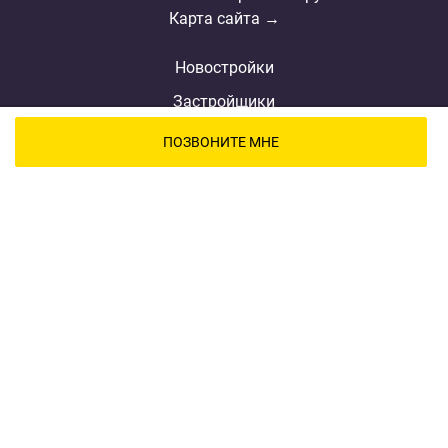
Карта сайта →
Новостройки
Застройщики
Ипотека
ПОЗВОНИТЕ МНЕ
Новости
Полезная информация
Видеообзоры ЖК
Реклама
О проекте