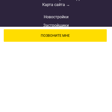
Карта сайта →
Новостройки
Застройщики
Ипотека
ПОЗВОНИТЕ МНЕ
Новости
Полезная информация
Видеообзоры ЖК
Реклама
О проекте