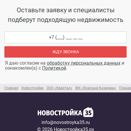
Оставьте заявку и специалисты
подберут подходящую недвижимость
ЖДУ ЗВОНКА
Я даю согласие на
обработку персональных данных
и
ознакомлен(а) с
Политикой
.
Главная
Новостройки
ООО «Квартал»
ЖК «Красные Казармы»
Плани
info@novostroyka35.ru
© 2026 Новостройка35.ру