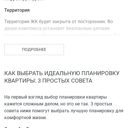
Территория
Территория ЖК будет закрыта от посторонних. Во
дворе комплекса установят безопасные детские
площадки с сертифицированным оборудованием. Так
же производится комплексное благоустройство
территории: обустройство мест для отдыха, установка
ПОДРОБНЕЕ
скамеек.
Выполняется озеленение территории – высаживаются
КАК ВЫБРАТЬ ИДЕАЛЬНУЮ ПЛАНИРОВКУ
деревья и кустарники, обустройство клумб и газонов.
КВАРТИРЫ: 3 ПРОСТЫХ СОВЕТА
Инфраструктура
На первый взгляд выбор планировки квартиры
В шаговой доступности расположено множество
кажется сложным делом, но это не так. 3 простых
остановок, магазинов, школ, детских садов, а так же
совета ниже помогут выбрать лучшую планировку для
мест для отдыха и развлечений для всей семьи.
комфортной жизни.
Купить квартиру в ЖК «Красные Казармы» можно от