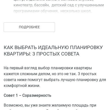
кинотеатр, бассейн, детский сад с улучшенными
программами обучения, несколько школ,
остановки, поликлиника, аптека.
Парк «Ветеранов» входит в зеленую зону города
ПОДРОБНЕЕ
Вологды, где сейчас стоит миниатюра дома Деда
Мороза, несколько каруселей, а также пруд с
уточками и катамаранами.
Рядом с домом находится площадь
КАК ВЫБРАТЬ ИДЕАЛЬНУЮ ПЛАНИРОВКУ
«Чайковского» с выделенной зеленой зоной, где
КВАРТИРЫ: 3 ПРОСТЫХ СОВЕТА
можно отдохнуть семьей.
Детская площадка будет располагаться внутри
На первый взгляд выбор планировки квартиры
двора на огороженной территории, малые
кажется сложным делом, но это не так. 3 простых
архитектурные формы и цветники, места для
совета ниже помогут выбрать лучшую планировку для
отдыха, скамейки, парковочные места.
комфортной жизни.
Вы сможете выбрать студию или 1-, 2-, 3-комнатную
Совет 1 – Соразмерность
квартиру, а также квартиры с новым архитектурным
решением, еврооднушки, евродвушки, евротрешки.
Возможно, вы уже знаете желаемую площадь при