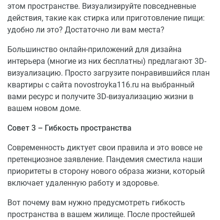
Детский сад № 84, Тополевый переулок, 19А
этом пространстве. Визуализируйте повседневные
действия, такие как стирка или приготовление пищи:
МЕДИЦИНСКИЕ УЧРЕЖДЕНИЯ
удобно ли это? Достаточно ли вам места?
Семейная клиника № , Некрасова, 39
Большинство онлайн-приложений для дизайна
Городская поликлиника № 2, Северная, 15а
интерьера (многие из них бесплатны) предлагают 3D-
Семейная клиника «Стокли», Карла Маркса, 17
визуализацию. Просто загрузите понравившийся план
квартиры с сайта novostroyka116.ru на выбранный
вами ресурс и получите 3D-визуализацию жизни в
вашем новом доме.
Совет 3 – Гибкость пространства
Современность диктует свои правила и это вовсе не
претенциозное заявление. Пандемия сместила наши
приоритеты в сторону нового образа жизни, который
включает удаленную работу и здоровье.
Вот почему вам нужно предусмотреть гибкость
пространства в вашем жилище. После простейшей